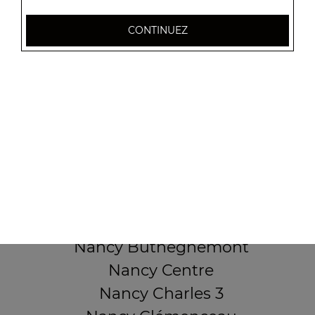
32 AVENUE DU 20E CORPS
CONTINUEZ
54000 NANCY
Mentions légales
QUARTIERS PROCHES
Nancy 3 Maisons
Nancy Anatole France
Nancy Beauregard
Nancy Blandan
Nancy Boudonville
Nancy Buthégnemont
Nancy Centre
Nancy Charles 3