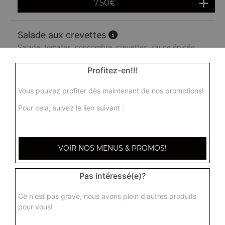
7.50
€
Salade aux crevettes
Salade, tomates, concombre, crevettes, sauce épicée
9.00
€
Profitez-en!!!
Vous pouvez profiter dès maintenant de nos promotions!
Pour cela, suivez le lien suivant :
VOIR NOS MENUS & PROMOS!
Pas intéressé(e)?
Ce n'est pas grave, nous avons plein d'autres produits
pour vous!