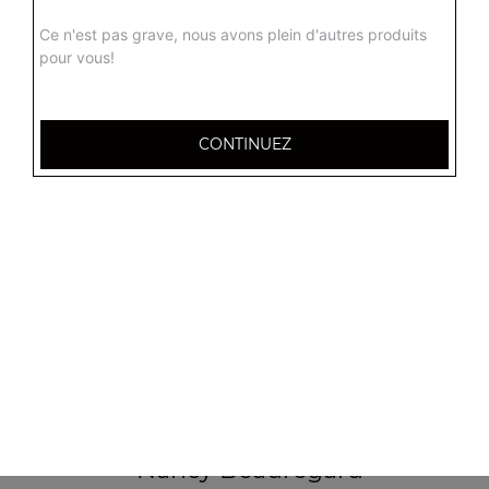
Ce n'est pas grave, nous avons plein d'autres produits
pour vous!
CONTINUEZ
32 AVENUE DU 20E CORPS
54000 NANCY
Mentions légales
QUARTIERS PROCHES
Nancy 3 Maisons
Nancy Anatole France
Nancy Beauregard