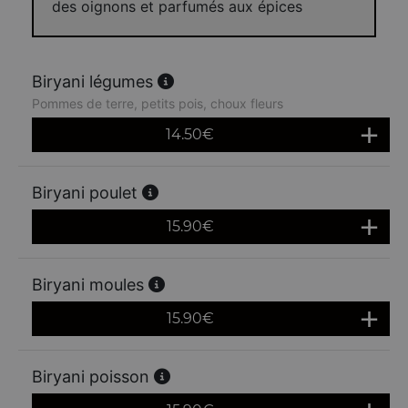
des oignons et parfumés aux épices
Biryani légumes
Pommes de terre, petits pois, choux fleurs
14.50
€
Biryani poulet
15.90
€
Biryani moules
15.90
€
Biryani poisson