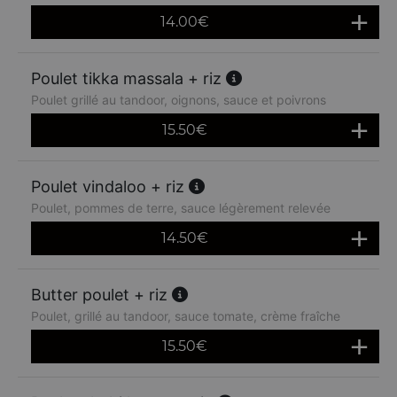
14.00
€
Poulet tikka massala + riz
Poulet grillé au tandoor, oignons, sauce et poivrons
15.50
€
Poulet vindaloo + riz
Poulet, pommes de terre, sauce légèrement relevée
14.50
€
Butter poulet + riz
Poulet, grillé au tandoor, sauce tomate, crème fraîche
15.50
€