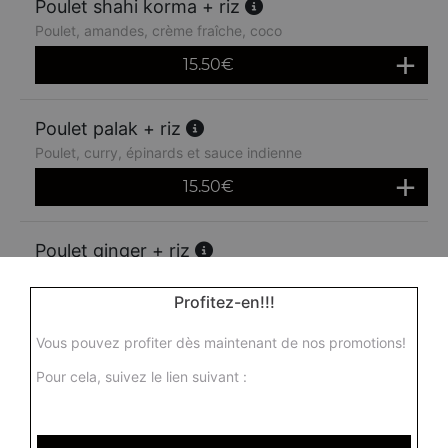
Poulet shahi korma + riz
Poulet, amandes, crème fraîche, coco
15.50
€
Poulet palak + riz
Poulet, curry, épinards et sauce indienne
15.50
€
Poulet ginger + riz
Poulet au gingembre, tomates fraîches, piment vert, ail et
épices
Profitez-en!!!
16.00
€
Vous pouvez profiter dès maintenant de nos promotions!
Pour cela, suivez le lien suivant :
Poulet madras + riz
Poulet, sauce moyennement épicée