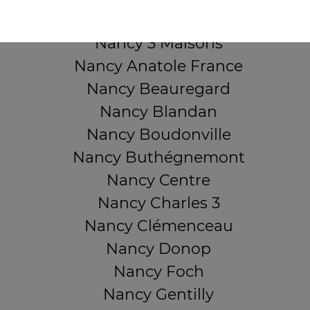
QUARTIERS PROCHES
Nancy 3 Maisons
Nancy Anatole France
Nancy Beauregard
Nancy Blandan
Nancy Boudonville
Nancy Buthégnemont
Nancy Centre
Nancy Charles 3
Nancy Clémenceau
Nancy Donop
Nancy Foch
Nancy Gentilly