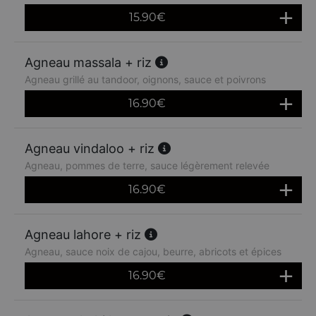
15.90
€
Agneau massala + riz
Agneau grillé au tandoor, oignons, sauce et poivrons
16.90
€
Agneau vindaloo + riz
Agneau, pommes de terre, sauce légèrement relevée
16.90
€
Agneau lahore + riz
Agneau, sauce noix de cajou, beurre, abricots et épices
16.90
€