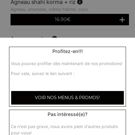
Agneau shahi korma + riz
Agneau, amandes, crème fraîche, coco
16.90
€
Agneau madras
Agneau madras, agneau, sauce moyennement épicée
Profitez-en!!!
16.90
€
Vous pouvez profiter dès maintenant de nos promotions!
Pour cela, suivez le lien suivant :
VOIR NOS MENUS & PROMOS!
Pas intéressé(e)?
Ce n'est pas grave, nous avons plein d'autres produits
pour vous!