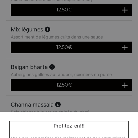
12.50
€
Mix légumes
Assortiment de légumes cuits dans une sauce
12.50
€
Baigan bharta
Aubergines grillées au tandoor, cuisinées en purée
12.50
€
Channa massala
Pois chiches à la sauce épicée du chef
12.50
€
Profitez-en!!!