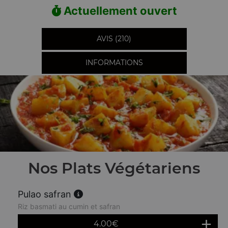
Actuellement ouvert
AVIS (210)
INFORMATIONS
Nos Plats Végétariens
Pulao safran
Riz basmati au cumin et safran
4.00
€