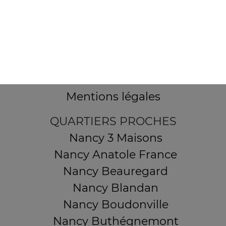
32 AVENUE DU 20E CORPS
54000 NANCY
Mentions légales
QUARTIERS PROCHES
Nancy 3 Maisons
Nancy Anatole France
Nancy Beauregard
Nancy Blandan
Nancy Boudonville
Nancy Buthégnemont