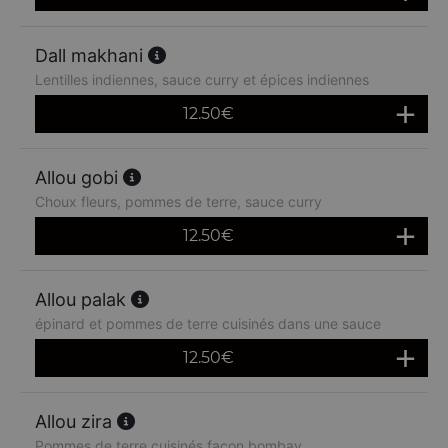
Dall makhani
Lentilles indiennes, sauce curry et épices indiennes
12.50
€
Allou gobi
Choux fleurs, pommes de terre, sauce curry
12.50
€
Allou palak
épinard et pommes de terre cuisinés dans une sauce
12.50
€
Allou zira
Pommes de terre cuisinés façon bombay