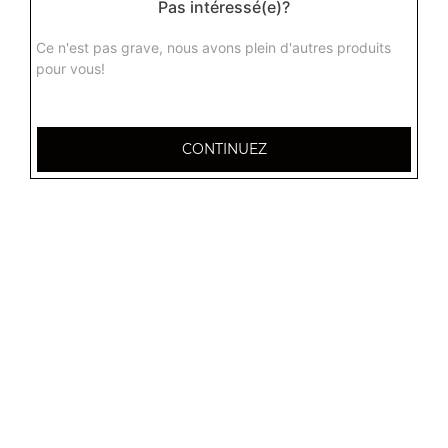
Pas intéressé(e)?
Ce n'est pas grave, nous avons plein d'autres produits
pour vous!
CONTINUEZ
32 AVENUE DU 20E CORPS
54000 NANCY
Mentions légales
QUARTIERS PROCHES
Nancy 3 Maisons
Nancy Anatole France