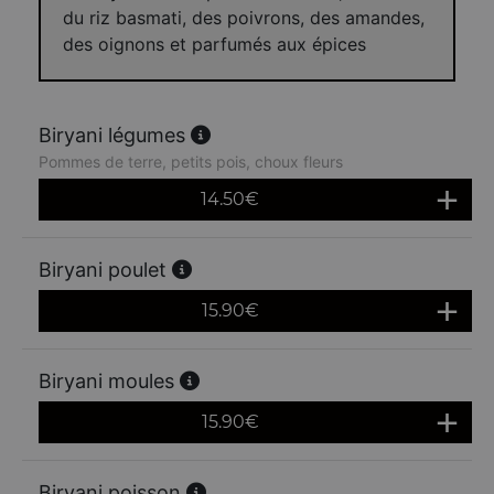
du riz basmati, des poivrons, des amandes,
des oignons et parfumés aux épices
Biryani légumes
Pommes de terre, petits pois, choux fleurs
14.50
€
Biryani poulet
15.90
€
Biryani moules
15.90
€
Biryani poisson