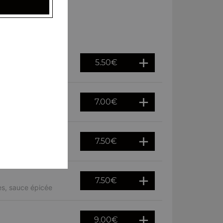
5.50
€
7.00
€
es, sauce épicée
7.50
€
n épicée
7.50
€
es, sauce épicée
9.00
€