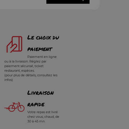
Le choix du
paiement
Paiement en ligne
ou à la livraison. Réglez par
paiement sécurisé, ticket
restaurant, espèces.
(pour plus de détails, consultez les
infos)
Livraison
rapide
Votre repas est livré
chez vous, chaud, de
30 à 45 mn.