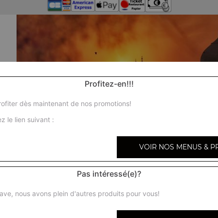
Profitez-en!!!
ofiter dès maintenant de nos promotions!
z le lien suivant :
VOIR NOS MENUS & P
Pas intéressé(e)?
ave, nous avons plein d'autres produits pour vous!