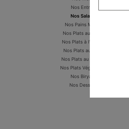
Nos Entrées
Nos Salades
Nos Pains Maison
Nos Plats au poulet
Nos Plats à l'Agneau
Nos Plats au Boeuf
Nos Plats au Poisson
Nos Plats Végétariens
Nos Biryanis
Nos Desserts