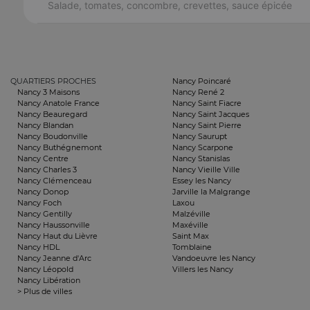
Salade, tomates, concombre, crevettes, sauce épicée
QUARTIERS PROCHES
Nancy Poincaré
Nancy 3 Maisons
Nancy René 2
Nancy Anatole France
Nancy Saint Fiacre
Nancy Beauregard
Nancy Saint Jacques
Nancy Blandan
Nancy Saint Pierre
Nancy Boudonville
Nancy Saurupt
Nancy Buthégnemont
Nancy Scarpone
Nancy Centre
Nancy Stanislas
Nancy Charles 3
Nancy Vieille Ville
Nancy Clémenceau
Essey les Nancy
Nancy Donop
Jarville la Malgrange
Nancy Foch
Laxou
Nancy Gentilly
Malzéville
Nancy Haussonville
Maxéville
Nancy Haut du Lièvre
Saint Max
Nancy HDL
Tomblaine
Nancy Jeanne d'Arc
Vandoeuvre les Nancy
Nancy Léopold
Villers les Nancy
Nancy Libération
> Plus de villes