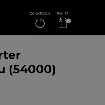
CONNEXION
PANIER
0
rter
u (54000)