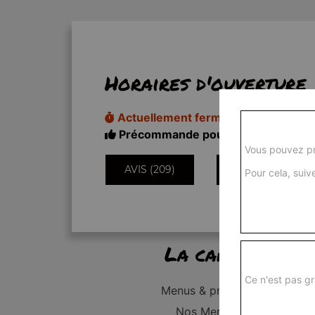
Horaires d'ouverture
Actuellement fermé
Précommande pour 11h50
Vous pouvez pr
AVIS (209)
INFORMATIONS
Pour cela, suive
La carte
Ce n'est pas gr
Menus & promos
Nos Menus