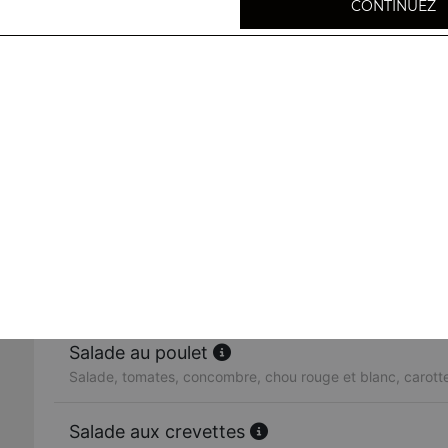
CONTINUEZ
Raïta
Salade indienne : yaourt, concombre, tomates, cumin
Salade légumes
Salade, tomates, concombre, chou rouge et blanc, carott
Salade au poisson
Salade verte, tomates, concombre, poisson, sauce maiso
Salade au poulet
Salade, tomates, concombre, chou rouge et blanc, carott
Salade aux crevettes