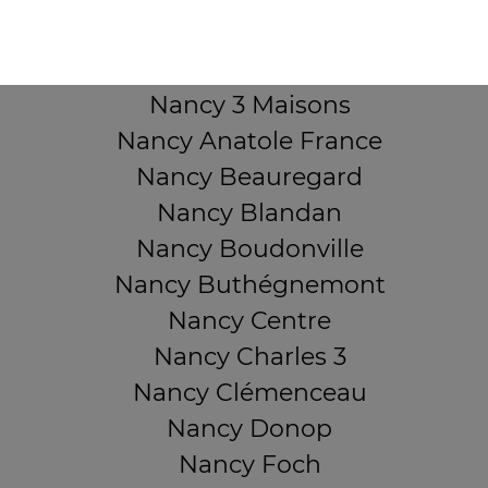
Mentions légales
QUARTIERS PROCHES
Nancy 3 Maisons
Nancy Anatole France
Nancy Beauregard
Nancy Blandan
Nancy Boudonville
Nancy Buthégnemont
Nancy Centre
Nancy Charles 3
Nancy Clémenceau
Nancy Donop
Nancy Foch