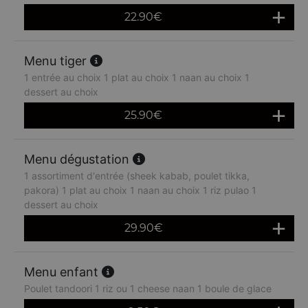
22.90
€
Menu tiger
1 entrée au choix 1 plat au choix 1 naan au choix 1
dessert au choix
25.90
€
Menu dégustation
1 assortiment d'entrée (sheek kabab, poulet tikka,
pakora) 1 plat au choix 1 naan au choix 1 riz pulao 1
dessert au choix
29.90
€
Menu enfant
Poulet tandoori 1 riz ou 1 cheese naan 1 boule de glace