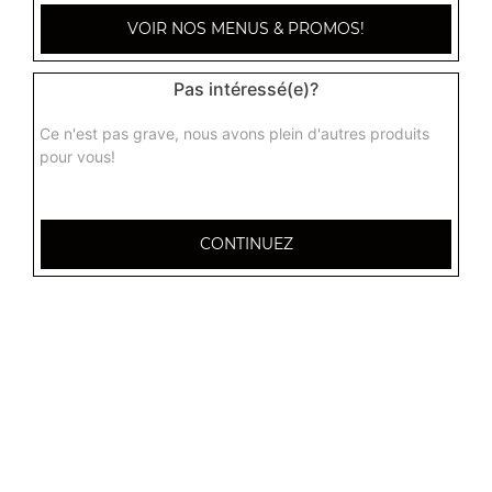
VOIR NOS MENUS & PROMOS!
Pas intéressé(e)?
Ce n'est pas grave, nous avons plein d'autres produits
pour vous!
CONTINUEZ
32 AVENUE DU 20E CORPS
54000 NANCY