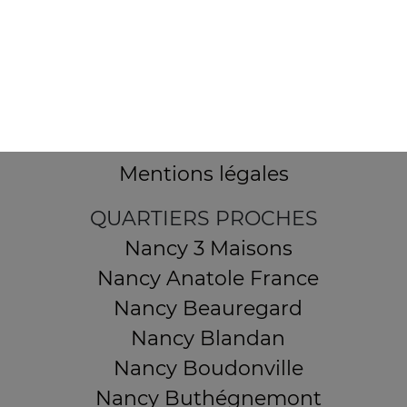
32 AVENUE DU 20E CORPS
54000 NANCY
Mentions légales
QUARTIERS PROCHES
Nancy 3 Maisons
Nancy Anatole France
Nancy Beauregard
Nancy Blandan
Nancy Boudonville
Nancy Buthégnemont