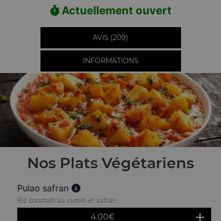
Actuellement ouvert
AVIS (209)
INFORMATIONS
Nos Plats Végétariens
Pulao safran
Riz basmati au cumin et safran
4.00
€