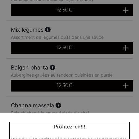
12.50
€
Mix légumes
Assortiment de légumes cuits dans une sauce
12.50
€
Baigan bharta
Aubergines grillées au tandoor, cuisinées en purée
12.50
€
Channa massala
Pois chiches à la sauce épicée du chef
12.50
€
Profitez-en!!!