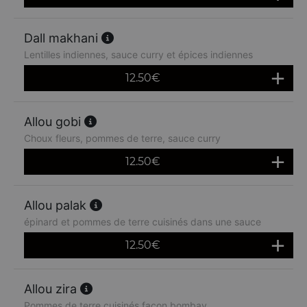
Dall makhani
Lentilles indiennes, sauce curry et épices indiennes
12.50
€
Allou gobi
Choux fleurs, pommes de terre, sauce curry
12.50
€
Allou palak
épinard et pommes de terre cuisinés dans une sauce
12.50
€
Allou zira
Pommes de terre cuisinés façon bombay