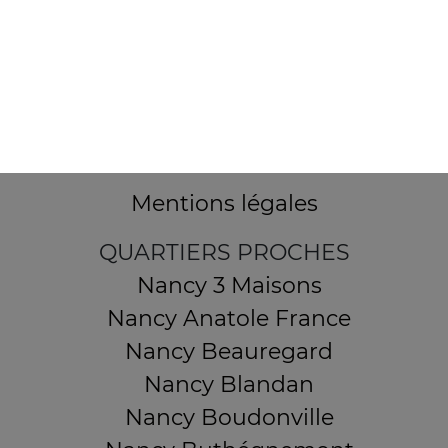
32 AVENUE DU 20E CORPS
54000 NANCY
Mentions légales
QUARTIERS PROCHES
Nancy 3 Maisons
Nancy Anatole France
Nancy Beauregard
Nancy Blandan
Nancy Boudonville