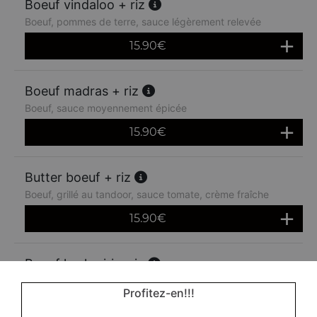
Boeuf vindaloo + riz
Boeuf, pommes de terre, sauce légèrement relevée
15.90
€
Boeuf madras + riz
Boeuf, sauce moyennement épicée
15.90
€
Butter boeuf + riz
Boeuf, grillé au tandoor, sauce tomate, crème fraîche
15.90
€
Boeuf kashmiri + riz
Boeuf à la crème fraîche, noix de cajou et amandes
Profitez-en!!!
15.90
€