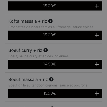
15.00
€
Kofta massala + riz
Brochettes de boeuf farcies au fromage, sauce épicée
15.00
€
Boeuf curry + riz
Boeuf, sauce curry et épices indiennes
14.50
€
Boeuf massala + riz
Boeuf grillé au tandoor, oignons, sauce et poivrons
15.90
€