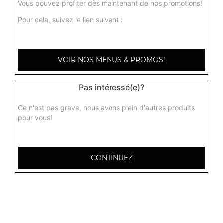
Vous pouvez profiter dès maintenant de nos promotions!
Pour cela, suivez le lien suivant :
Boeuf ginger + riz
Boeuf au gingembre, tomates, piments verts, ail, épices
16.00
€
VOIR NOS MENUS & PROMOS!
Boeuf palak + riz
Pas intéressé(e)?
Boeuf à la sauce épinards
Ce n'est pas grave, nous avons plein d'autres produits
15.90
€
pour vous!
CONTINUEZ