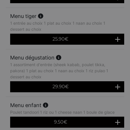
Menu tiger
1 entrée au choix 1 plat au choix 1 naan au choix 1
dessert au choix
25.90
€
Menu dégustation
1 assortiment d'entrée (sheek kabab, poulet tikka,
pakora) 1 plat au choix 1 naan au choix 1 riz pulao 1
dessert au choix
29.90
€
Menu enfant
Poulet tandoori 1 riz ou 1 cheese naan 1 boule de glace
9.50
€