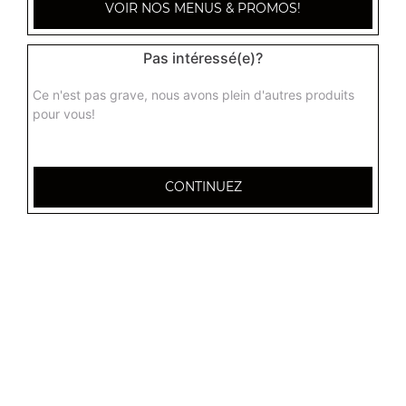
VOIR NOS MENUS & PROMOS!
Pas intéressé(e)?
Ce n'est pas grave, nous avons plein d'autres produits
pour vous!
CONTINUEZ
32 AVENUE DU 20E CORPS
54000 NANCY
Mentions légales