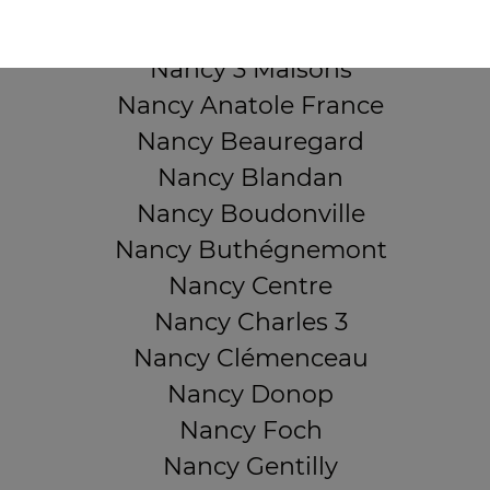
QUARTIERS PROCHES
Nancy 3 Maisons
Nancy Anatole France
Nancy Beauregard
Nancy Blandan
Nancy Boudonville
Nancy Buthégnemont
Nancy Centre
Nancy Charles 3
Nancy Clémenceau
Nancy Donop
Nancy Foch
Nancy Gentilly