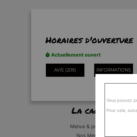
Horaires d'ouverture
Actuellement ouvert
AVIS (209)
INFORMATIONS
Vous pouvez pr
La carte
Pour cela, suive
Menus & promos
Nos Menus