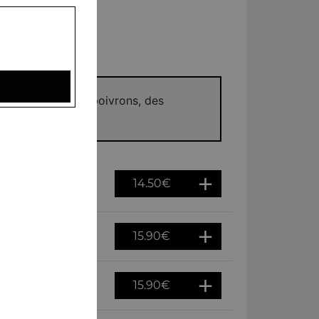
u riz basmati, des poivrons, des
14.50
€
15.90
€
15.90
€