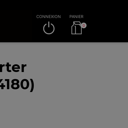
CONNEXION
PANIER
0
rter
4180)