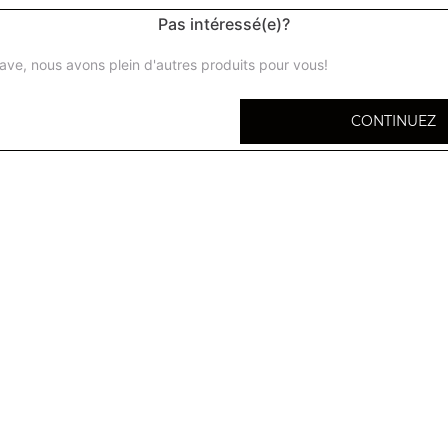
Pas intéressé(e)?
ave, nous avons plein d'autres produits pour vous!
CONTINUEZ
Le Biryani est un plat traditionnel, cuisiné et d
amandes, des oignons et parfumés aux épices
Biryani légumes
Pommes de terre, petits pois, choux fleurs
Biryani poulet
Biryani moules