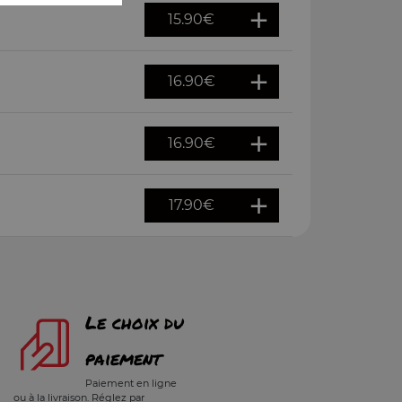
15.90
€
16.90
€
16.90
€
17.90
€
Le choix du
paiement
Paiement en ligne
ou à la livraison. Réglez par