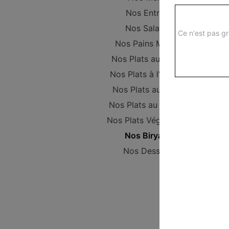
Nos Entrées
Nos Salades
Ce n'est pas gr
Nos Pains Maison
Nos Plats au poulet
Nos Plats à l'Agneau
Nos Plats au Boeuf
Nos Plats au Poisson
Nos Plats Végétariens
Nos Biryanis
Nos Desserts