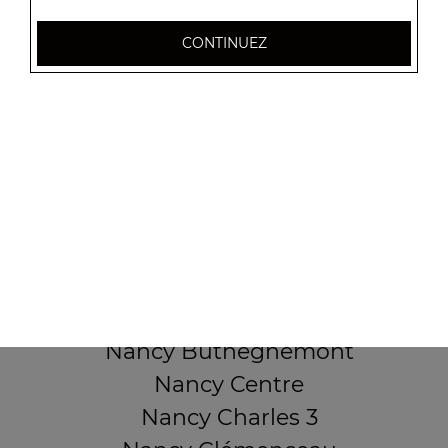
32 AVENUE DU 20E CORPS
CONTINUEZ
54000 NANCY
Mentions légales
QUARTIERS PROCHES
Nancy 3 Maisons
Nancy Anatole France
Nancy Beauregard
Nancy Blandan
Nancy Boudonville
Nancy Buthégnemont
Nancy Centre
Nancy Charles 3