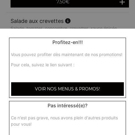
7.50
€
Salade aux crevettes
Salade, tomates, concombre, crevettes, sauce épicée
9.00
€
Profitez-en!!!
Vous pouvez profiter dès maintenant de nos promotions!
Pour cela, suivez le lien suivant :
VOIR NOS MENUS & PROMOS!
Pas intéressé(e)?
Ce n'est pas grave, nous avons plein d'autres produits
pour vous!