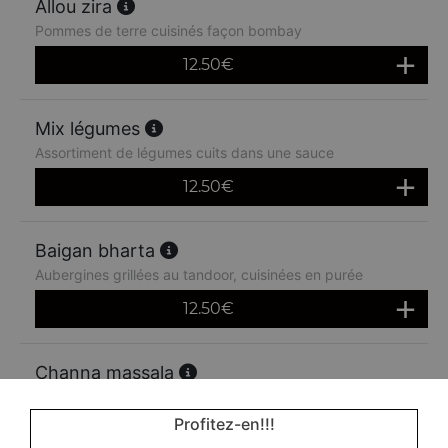
Allou zira
Pommes de terre cuisinés façon bombay
12.50
€
Mix légumes
Assortiment de légumes cuits dans une sauce
12.50
€
Baigan bharta
Aubergines grillées au tandoor, cuisinées en purée
12.50
€
Channa massala
Pois chiches à la sauce épicée du chef
Profitez-en!!!
12.50
€