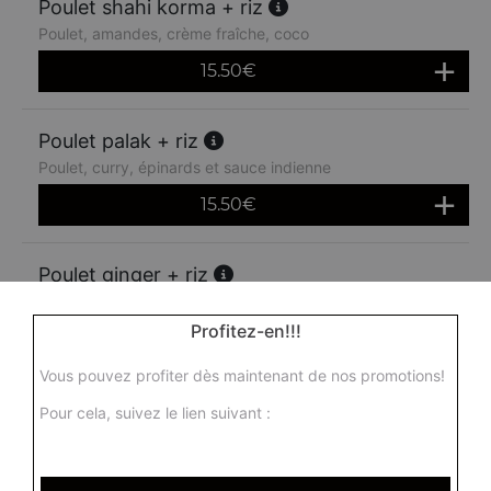
Poulet shahi korma + riz
Poulet, amandes, crème fraîche, coco
15.50
€
Poulet palak + riz
Poulet, curry, épinards et sauce indienne
15.50
€
Poulet ginger + riz
Poulet au gingembre, tomates fraîches, piment vert, ail et
épices
Profitez-en!!!
16.00
€
Vous pouvez profiter dès maintenant de nos promotions!
Pour cela, suivez le lien suivant :
Poulet madras + riz
Poulet, sauce moyennement épicée