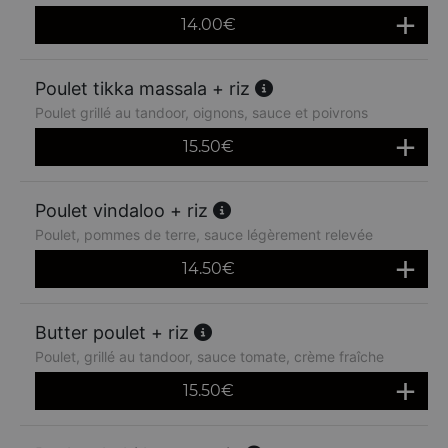
14.00
€
Poulet tikka massala + riz
Poulet grillé au tandoor, oignons, sauce et poivrons
15.50
€
Poulet vindaloo + riz
Poulet, pommes de terre, sauce légèrement relevée
14.50
€
Butter poulet + riz
Poulet, grillé au tandoor, sauce tomate, crème fraîche
15.50
€