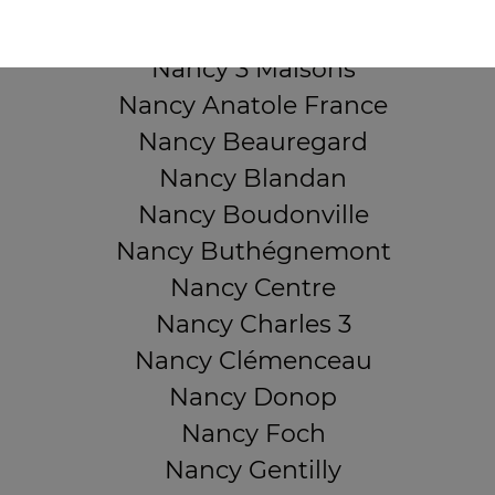
QUARTIERS PROCHES
Nancy 3 Maisons
Nancy Anatole France
Nancy Beauregard
Nancy Blandan
Nancy Boudonville
Nancy Buthégnemont
Nancy Centre
Nancy Charles 3
Nancy Clémenceau
Nancy Donop
Nancy Foch
Nancy Gentilly