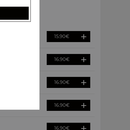
15.90
€
16.90
€
16.90
€
16.90
€
16.90
€