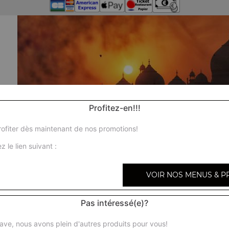
Profitez-en!!!
ofiter dès maintenant de nos promotions!
z le lien suivant :
VOIR NOS MENUS & P
Pas intéressé(e)?
Nos 
ave, nous avons plein d'autres produits pour vous!