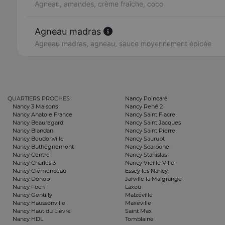
Agneau, amandes, crème fraîche, coco
Agneau madras
Agneau madras, agneau, sauce moyennement épicée
QUARTIERS PROCHES
Nancy Poincaré
Nancy 3 Maisons
Nancy René 2
Nancy Anatole France
Nancy Saint Fiacre
Nancy Beauregard
Nancy Saint Jacques
Nancy Blandan
Nancy Saint Pierre
Nancy Boudonville
Nancy Saurupt
Nancy Buthégnemont
Nancy Scarpone
Nancy Centre
Nancy Stanislas
Nancy Charles 3
Nancy Vieille Ville
Nancy Clémenceau
Essey les Nancy
Nancy Donop
Jarville la Malgrange
Nancy Foch
Laxou
Nancy Gentilly
Malzéville
Nancy Haussonville
Maxéville
Nancy Haut du Lièvre
Saint Max
Nancy HDL
Tomblaine