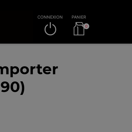
CONNEXION
PANIER
0
emporter
390)