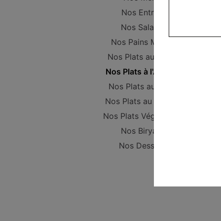
Nos Entrées
Nos Salades
Nos Pains Maison
Nos Plats au poulet
Nos Plats à l'Agneau
Nos Plats au Boeuf
Nos Plats au Poisson
Nos Plats Végétariens
Nos Biryanis
Nos Desserts