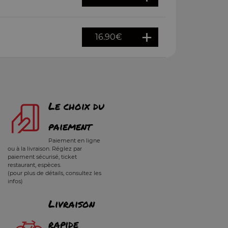
16.90
€
Le choix du
paiement
Paiement en ligne
ou à la livraison. Réglez par
paiement sécurisé, ticket
restaurant, espèces.
(pour plus de détails, consultez les
infos)
Livraison
rapide