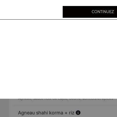
CONTINUEZ
Agneau curry + riz
Agneau, sauce curry et épices indiennes
Agneau massala + riz
Agneau grillé au tandoor, oignons, sauce et poivrons
Agneau vindaloo + riz
Agneau, pommes de terre, sauce légèrement relevée
Agneau lahore + riz
Agneau, sauce noix de cajou, beurre, abricots et épices
Agneau shahi korma + riz