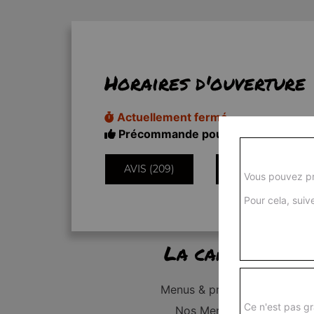
Horaires d'ouverture
Actuellement fermé
Précommande pour 11h50
AVIS (209)
INFORMATIONS
Vous pouvez pr
Pour cela, suive
La carte
Menus & promos
Ce n'est pas gr
Nos Menus