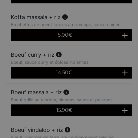
Kofta massala + riz
Brochettes de boeuf farcies au fromage, sauce épicée
15.00
€
Boeuf curry + riz
Boeuf, sauce curry et épices indiennes
14.50
€
Boeuf massala + riz
Boeuf grillé au tandoor, oignons, sauce et poivrons
15.90
€
Boeuf vindaloo + riz
Boeuf, pommes de terre, sauce légèrement relevée