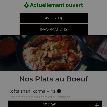
Actuellement ouvert
AVIS (209)
INFORMATIONS
Nos Plats au Boeuf
Kofta shahi korma + riz
Brochettes de boeuf farcies au fromage
15.00
€