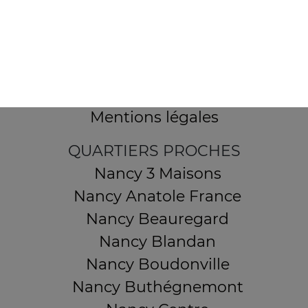
32 AVENUE DU 20E CORPS
54000 NANCY
Mentions légales
QUARTIERS PROCHES
Nancy 3 Maisons
Nancy Anatole France
Nancy Beauregard
Nancy Blandan
Nancy Boudonville
Nancy Buthégnemont