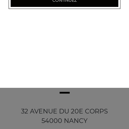
CONTINUEZ
Gambas tandoori
22.50
€
32 AVENUE DU 20E CORPS
54000 NANCY