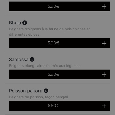
5.90
€
Bhaja
Beignets d'oignons à la farine de pois chiches et
différentes épices
5.90
€
Samossa
Beignets triangulaires fourrés aux légumes
5.90
€
Poisson pakora
Beignets de poisson, façon bengali
6.50
€