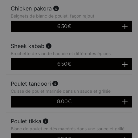
Chicken pakora
Beignets de blanc de poulet, façon rajput
6.50
€
Sheek kabab
Brochette de viande hachée et différentes épices
6.50
€
Poulet tandoori
Cuisse de poulet marinée dans un sauce et grillée
8.00
€
Poulet tikka
Blanc de poulet en dés macérés dans une sauce et grillé