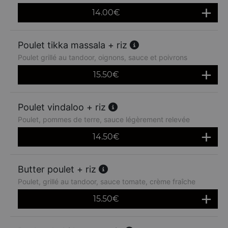
14.00
€
Poulet tikka massala + riz
Poulet grillé au tandoor, oignons, sauce et poivrons
15.50
€
Poulet vindaloo + riz
Poulet, pommes de terre, sauce légèrement relevée
14.50
€
Butter poulet + riz
Poulet, grillé au tandoor, sauce tomate, crème fraîche
15.50
€