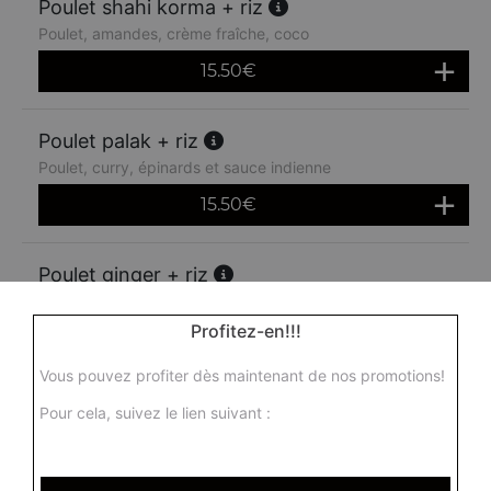
Poulet shahi korma + riz
Poulet, amandes, crème fraîche, coco
15.50
€
Poulet palak + riz
Poulet, curry, épinards et sauce indienne
15.50
€
Poulet ginger + riz
Poulet au gingembre, tomates fraîches, piment vert, ail et
épices
Profitez-en!!!
16.00
€
Vous pouvez profiter dès maintenant de nos promotions!
Pour cela, suivez le lien suivant :
Poulet madras + riz
Poulet, sauce moyennement épicée