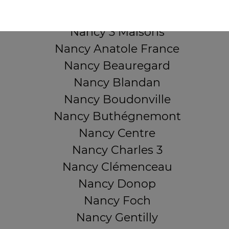
QUARTIERS PROCHES
Nancy 3 Maisons
Nancy Anatole France
Nancy Beauregard
Nancy Blandan
Nancy Boudonville
Nancy Buthégnemont
Nancy Centre
Nancy Charles 3
Nancy Clémenceau
Nancy Donop
Nancy Foch
Nancy Gentilly