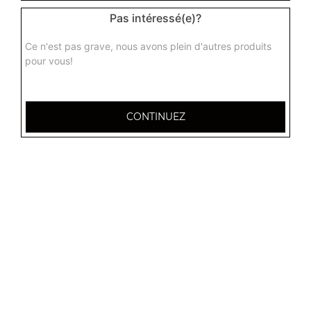
Pas intéressé(e)?
Ce n'est pas grave, nous avons plein d'autres produits
pour vous!
CONTINUEZ
32 AVENUE DU 20E CORPS
54000 NANCY
Mentions légales
QUARTIERS PROCHES
Nancy 3 Maisons