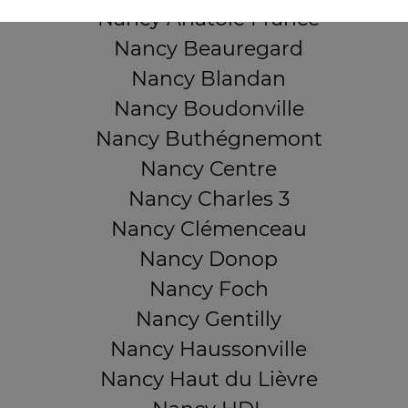
Nancy Anatole France
Nancy Beauregard
Nancy Blandan
Nancy Boudonville
Nancy Buthégnemont
Nancy Centre
Nancy Charles 3
Nancy Clémenceau
Nancy Donop
Nancy Foch
Nancy Gentilly
Nancy Haussonville
Nancy Haut du Lièvre