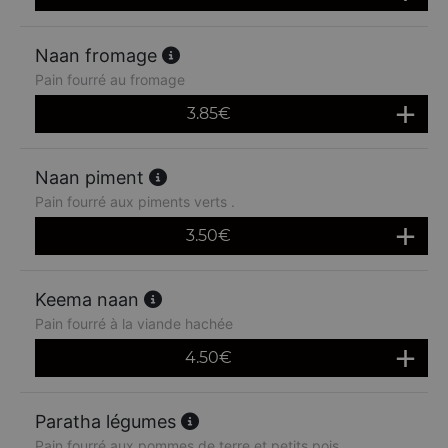
Naan fromage
Pain fourré au fromage
3.85
€
Naan piment
Pain fourré aux piments verts .
3.50
€
Keema naan
Pain fourré à la viande hachée
4.50
€
Paratha légumes
Pain fourré aux pommes de terre et petits pois