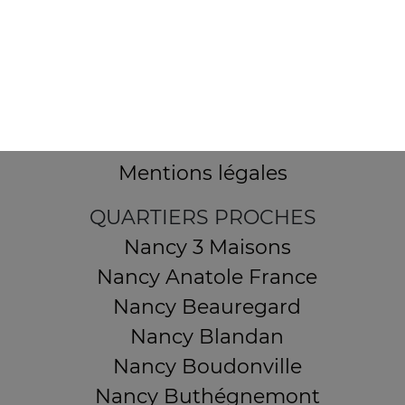
32 AVENUE DU 20E CORPS
54000 NANCY
Mentions légales
QUARTIERS PROCHES
Nancy 3 Maisons
Nancy Anatole France
Nancy Beauregard
Nancy Blandan
Nancy Boudonville
Nancy Buthégnemont