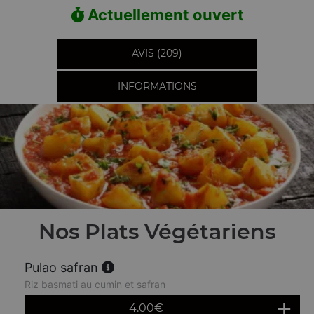
Actuellement ouvert
AVIS (209)
INFORMATIONS
Nos Plats Végétariens
Pulao safran
Riz basmati au cumin et safran
4.00
€