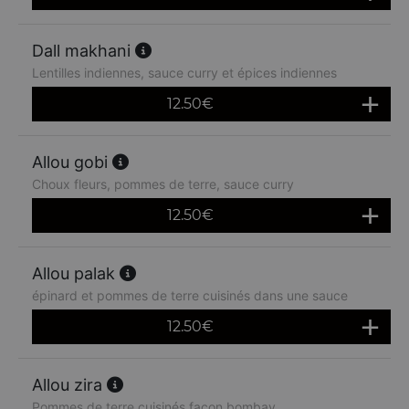
Dall makhani
Lentilles indiennes, sauce curry et épices indiennes
12.50
€
Allou gobi
Choux fleurs, pommes de terre, sauce curry
12.50
€
Allou palak
épinard et pommes de terre cuisinés dans une sauce
12.50
€
Allou zira
Pommes de terre cuisinés façon bombay