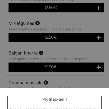
12.50
€
Mix légumes
Assortiment de légumes cuits dans une sauce
12.50
€
Baigan bharta
Aubergines grillées au tandoor, cuisinées en purée
12.50
€
Channa massala
Pois chiches à la sauce épicée du chef
12.50
€
Profitez-en!!!