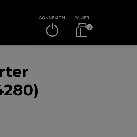
CONNEXION
PANIER
0
rter
4280)