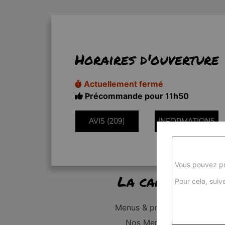
Horaires d'ouverture
Actuellement fermé
Précommande pour 11h50
AVIS (209)
INFORMATIONS
Vous pouvez pr
La carte
Pour cela, suive
Menus & promos
Nos Menus