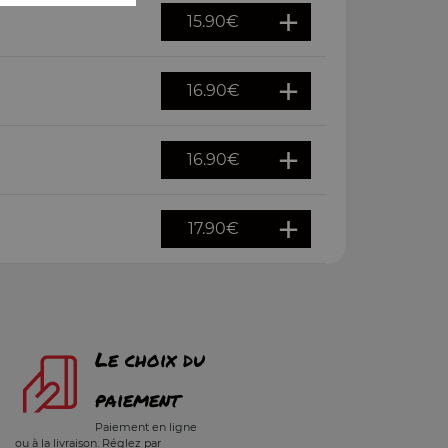
15.90
€
16.90
€
16.90
€
17.90
€
Le choix du
paiement
Paiement en ligne
ou à la livraison. Réglez par