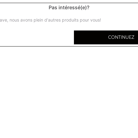
Pas intéressé(e)?
ave, nous avons plein d'autres produits pour vous!
CONTINUEZ
Le Biryani est un plat traditionnel, cuisiné et d
amandes, des oignons et parfumés aux épices
Biryani légumes
Pommes de terre, petits pois, choux fleurs
Biryani poulet
Biryani moules