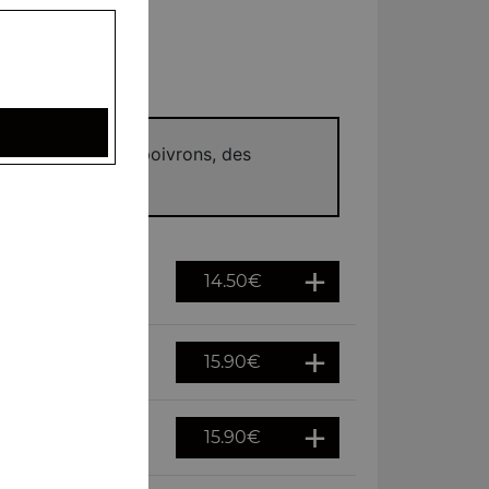
u riz basmati, des poivrons, des
14.50
€
15.90
€
15.90
€