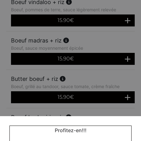
Boeuf vindaloo + riz
Boeuf, pommes de terre, sauce légèrement relevée
15.90
€
Boeuf madras + riz
Boeuf, sauce moyennement épicée
15.90
€
Butter boeuf + riz
Boeuf, grillé au tandoor, sauce tomate, crème fraîche
15.90
€
Boeuf kashmiri + riz
Boeuf à la crème fraîche, noix de cajou et amandes
Profitez-en!!!
15.90
€