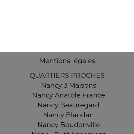
32 AVENUE DU 20E CORPS
54000 NANCY
Mentions légales
QUARTIERS PROCHES
Nancy 3 Maisons
Nancy Anatole France
Nancy Beauregard
Nancy Blandan
Nancy Boudonville