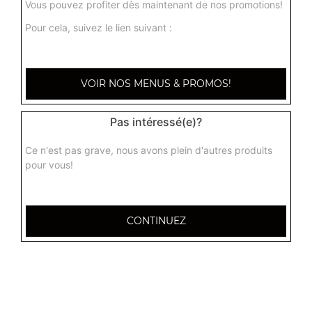
Vous pouvez profiter dès maintenant de nos promotions!
Pour cela, suivez le lien suivant :
Boeuf ginger + riz
Boeuf au gingembre, tomates, piments verts, ail, épices
16.00
€
VOIR NOS MENUS & PROMOS!
Boeuf palak + riz
Pas intéressé(e)?
Boeuf à la sauce épinards
Ce n'est pas grave, nous avons plein d'autres produits
15.90
€
pour vous!
CONTINUEZ