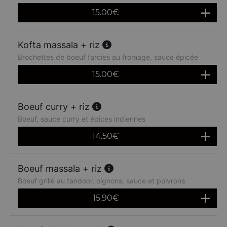
15.00
€
Kofta massala + riz
Brochettes de boeuf farcies au fromage, sauce épicée
15.00
€
Boeuf curry + riz
Boeuf, sauce curry et épices indiennes
14.50
€
Boeuf massala + riz
Boeuf grillé au tandoor, oignons, sauce et poivrons
15.90
€