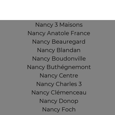
Mentions légales
QUARTIERS PROCHES
Nancy 3 Maisons
Nancy Anatole France
Nancy Beauregard
Nancy Blandan
Nancy Boudonville
Nancy Buthégnemont
Nancy Centre
Nancy Charles 3
Nancy Clémenceau
Nancy Donop
Nancy Foch