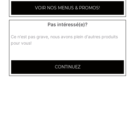
VOIR NOS MENUS & PROMOS!
Pas intéressé(e)?
Ce n'est pas grave, nous avons plein d'autres produits
pour vous!
CONTINUEZ
32 AVENUE DU 20E CORPS
54000 NANCY