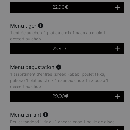
22.90
€
Menu tiger
1 entrée au choix 1 plat au choix 1 naan au choix 1
dessert au choix
25.90
€
Menu dégustation
1 assortiment d'entrée (sheek kabab, poulet tikka,
pakora) 1 plat au choix 1 naan au choix 1 riz pulao 1
dessert au choix
29.90
€
Menu enfant
Poulet tandoori 1 riz ou 1 cheese naan 1 boule de glace