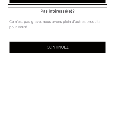
Pas intéressé(e)?
Ce n'est pas grave, nous avons plein d'autres produits
pour vous!
CONTINUEZ
32 AVENUE DU 20E CORPS
54000 NANCY
Mentions légales
QUARTIERS PROCHES