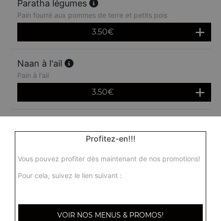
Paratha légumes
Pain fourré aux pommes de terre et petits pois
3.50
€
Naan à l'ail
Pain à l'ail
3.50
€
Naan peshwari
Pain fourré avec des raisins secs
Profitez-en!!!
3.50
€
Vous pouvez profiter dès maintenant de nos promotions!
Pour cela, suivez le lien suivant :
Nann fromage et ail
4.50
€
VOIR NOS MENUS & PROMOS!