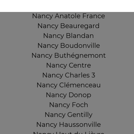
Nancy 3 Maisons
Nancy Anatole France
Nancy Beauregard
Nancy Blandan
Nancy Boudonville
Nancy Buthégnemont
Nancy Centre
Nancy Charles 3
Nancy Clémenceau
Nancy Donop
Nancy Foch
Nancy Gentilly
Nancy Haussonville