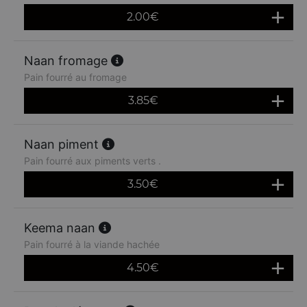
2.00
€
Naan fromage
Pain fourré au fromage
3.85
€
Naan piment
Pain fourré aux piments verts .
3.50
€
Keema naan
Pain fourré à la viande hachée
4.50
€