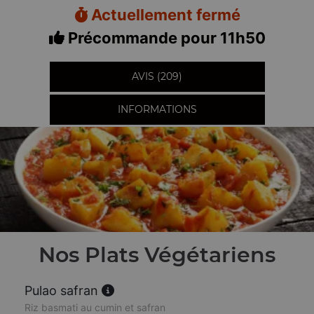
Actuellement fermé
Précommande pour 11h50
AVIS (209)
INFORMATIONS
Nos Plats Végétariens
Pulao safran
Riz basmati au cumin et safran