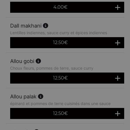
4.00
€
Dall makhani
Lentilles indiennes, sauce curry et épices indiennes
12.50
€
Allou gobi
Choux fleurs, pommes de terre, sauce curry
12.50
€
Allou palak
épinard et pommes de terre cuisinés dans une sauce
12.50
€