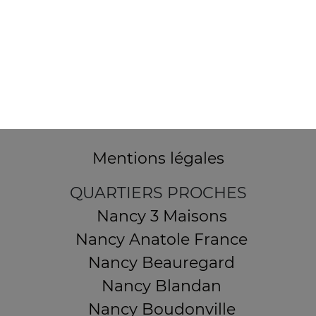
32 AVENUE DU 20E CORPS
54000 NANCY
Mentions légales
QUARTIERS PROCHES
Nancy 3 Maisons
Nancy Anatole France
Nancy Beauregard
Nancy Blandan
Nancy Boudonville