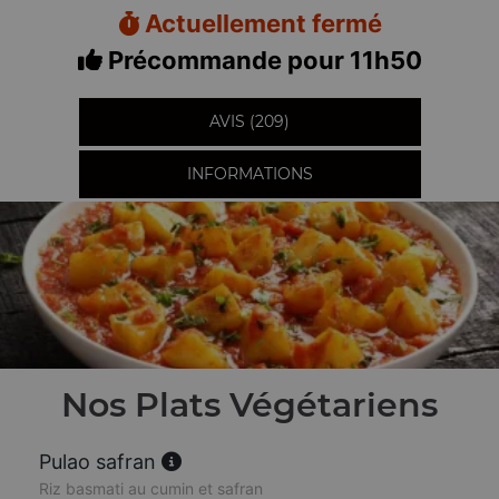
Actuellement fermé
Précommande pour 11h50
AVIS (209)
INFORMATIONS
Nos Plats Végétariens
Pulao safran
Riz basmati au cumin et safran