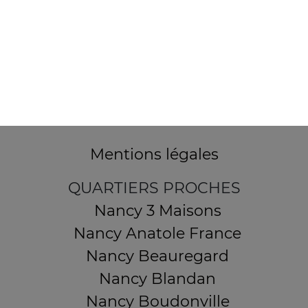
32 AVENUE DU 20E CORPS
54000 NANCY
Mentions légales
QUARTIERS PROCHES
Nancy 3 Maisons
Nancy Anatole France
Nancy Beauregard
Nancy Blandan
Nancy Boudonville