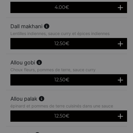
4.00
€
Dall makhani
Lentilles indiennes, sauce curry et épices indiennes
12.50
€
Allou gobi
Choux fleurs, pommes de terre, sauce curry
12.50
€
Allou palak
épinard et pommes de terre cuisinés dans une sauce
12.50
€