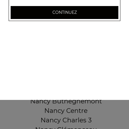
32 AVENUE DU 20E CORPS
CONTINUEZ
54000 NANCY
Mentions légales
QUARTIERS PROCHES
Nancy 3 Maisons
Nancy Anatole France
Nancy Beauregard
Nancy Blandan
Nancy Boudonville
Nancy Buthégnemont
Nancy Centre
Nancy Charles 3