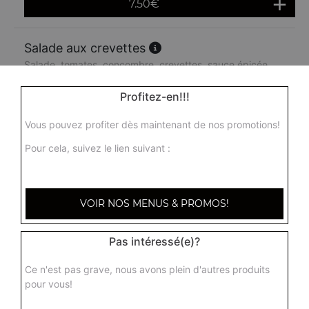
7.50
€
Salade aux crevettes
Salade, tomates, concombre, crevettes, sauce épicée
9.00
€
Profitez-en!!!
Vous pouvez profiter dès maintenant de nos promotions!
Pour cela, suivez le lien suivant :
VOIR NOS MENUS & PROMOS!
Pas intéressé(e)?
Ce n'est pas grave, nous avons plein d'autres produits
pour vous!