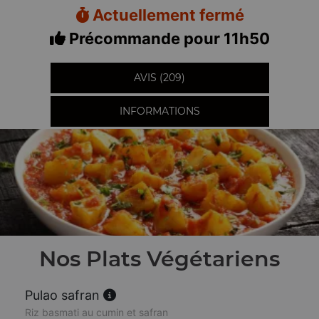
Actuellement fermé
Précommande pour 11h50
AVIS (209)
INFORMATIONS
Nos Plats Végétariens
Pulao safran
Riz basmati au cumin et safran