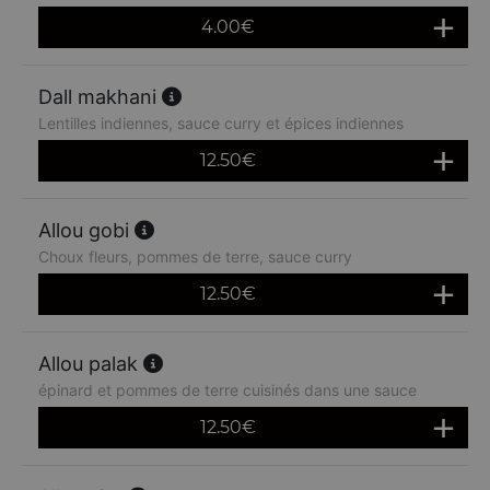
4.00
€
Dall makhani
Lentilles indiennes, sauce curry et épices indiennes
12.50
€
Allou gobi
Choux fleurs, pommes de terre, sauce curry
12.50
€
Allou palak
épinard et pommes de terre cuisinés dans une sauce
12.50
€