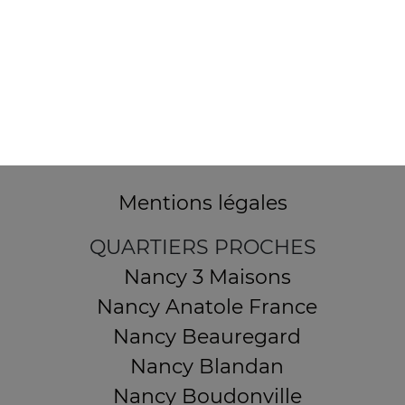
32 AVENUE DU 20E CORPS
54000 NANCY
Mentions légales
QUARTIERS PROCHES
Nancy 3 Maisons
Nancy Anatole France
Nancy Beauregard
Nancy Blandan
Nancy Boudonville