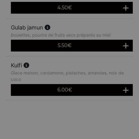
4.50
€
Gulab jamun
Boulettes, poudre de fruits secs préparés au miel
5.50
€
Kulfi
Glace maison, cardamone, pistaches, amandes, noix de
coco
6.00
€