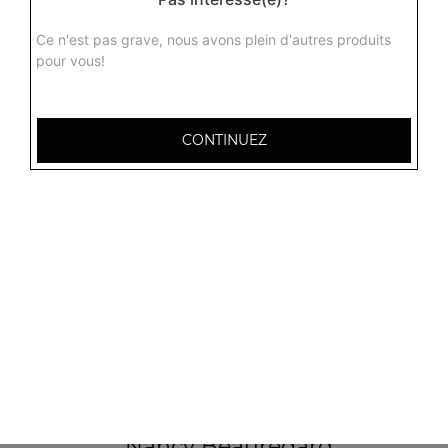
Ce n'est pas grave, nous avons plein d'autres produits
pour vous!
CONTINUEZ
32 AVENUE DU 20E CORPS
54000 NANCY
Mentions légales
QUARTIERS PROCHES
Nancy 3 Maisons
Nancy Anatole France
Nancy Beauregard