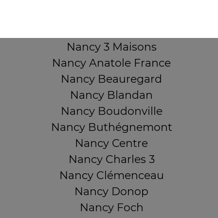
Mentions légales
QUARTIERS PROCHES
Nancy 3 Maisons
Nancy Anatole France
Nancy Beauregard
Nancy Blandan
Nancy Boudonville
Nancy Buthégnemont
Nancy Centre
Nancy Charles 3
Nancy Clémenceau
Nancy Donop
Nancy Foch