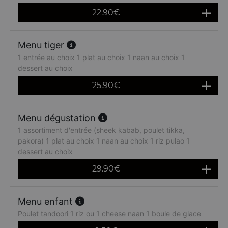
22.90
€
Menu tiger
1 entrée au choix 1 plat au choix 1 naan au choix 1
dessert au choix
25.90
€
Menu dégustation
1 assortiment d'entrée (sheek kabab, poulet tikka,
pakora) 1 plat au choix 1 naan au choix 1 riz pulao 1
dessert au choix
29.90
€
Menu enfant
Poulet tandoori 1 riz ou 1 cheese naan 1 boule de glace