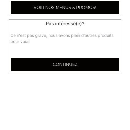
VOIR NOS MENUS & PROMOS!
Pas intéressé(e)?
Ce n'est pas grave, nous avons plein d'autres produits
pour vous!
CONTINUEZ
32 AVENUE DU 20E CORPS
54000 NANCY