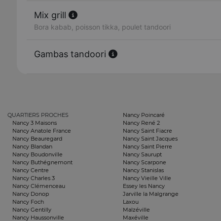
Mix grill
Bora kabab, poisson tikka, poulet tandoori
Gambas tandoori
QUARTIERS PROCHES
Nancy Poincaré
Nancy 3 Maisons
Nancy René 2
Nancy Anatole France
Nancy Saint Fiacre
Nancy Beauregard
Nancy Saint Jacques
Nancy Blandan
Nancy Saint Pierre
Nancy Boudonville
Nancy Saurupt
Nancy Buthégnemont
Nancy Scarpone
Nancy Centre
Nancy Stanislas
Nancy Charles 3
Nancy Vieille Ville
Nancy Clémenceau
Essey les Nancy
Nancy Donop
Jarville la Malgrange
Nancy Foch
Laxou
Nancy Gentilly
Malzéville
Nancy Haussonville
Maxéville