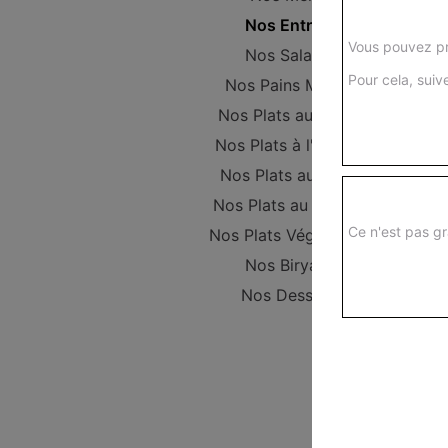
Nos Entrées
Vous pouvez pr
Nos Salades
Pour cela, suive
Nos Pains Maison
Nos Plats au poulet
Nos Plats à l'Agneau
Nos Plats au Boeuf
Nos Plats au Poisson
Ce n'est pas gr
Nos Plats Végétariens
Nos Biryanis
Nos Desserts