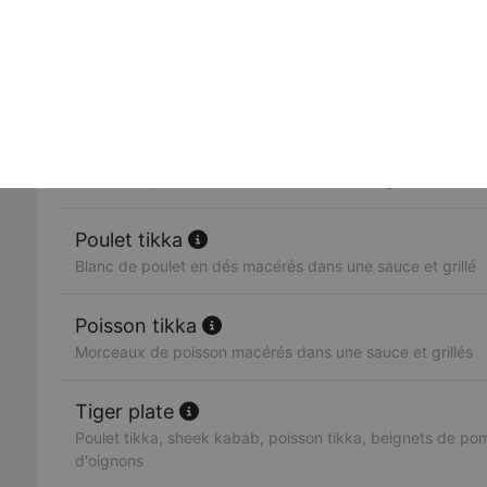
Beignets de blanc de poulet, façon rajput
Sheek kabab
Brochette de viande hachée et différentes épices
Poulet tandoori
Cuisse de poulet marinée dans un sauce et grillée
Poulet tikka
Blanc de poulet en dés macérés dans une sauce et grillé
Poisson tikka
Morceaux de poisson macérés dans une sauce et grillés
Tiger plate
Poulet tikka, sheek kabab, poisson tikka, beignets de po
d'oignons