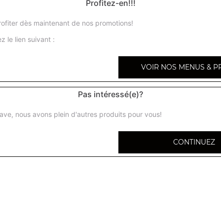
Profitez-en!!!
ofiter dès maintenant de nos promotions!
z le lien suivant :
Allou pakora
VOIR NOS MENUS & P
Beignets de pommes de terre à la farine de pois chiche
Pas intéressé(e)?
Bhaja
Beignets d'oignons à la farine de pois chiches et différen
ave, nous avons plein d'autres produits pour vous!
Samossa
CONTINUEZ
Beignets triangulaires fourrés aux légumes
Poisson pakora
Beignets de poisson, façon bengali
Chicken pakora