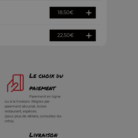
18.50
€
22.50
€
Le choix du
paiement
Paiement en ligne
ou à la livraison. Réglez par
paiement sécurisé, ticket
restaurant, espèces.
(pour plus de détails, consultez les
infos)
Livraison