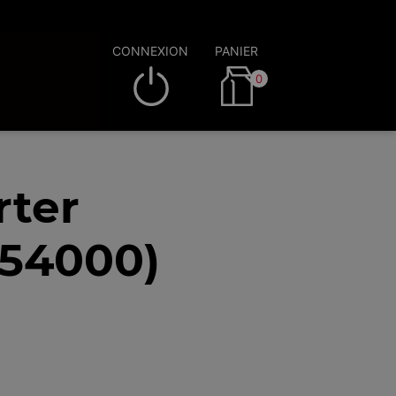
CONNEXION
PANIER
0
rter
(54000)