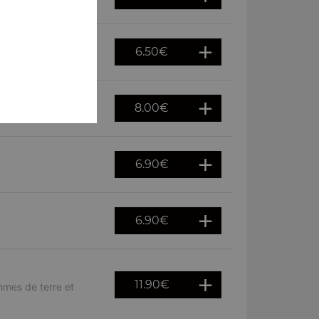
6.50
€
8.00
€
6.90
€
6.90
€
11.90
€
mmes de terre et