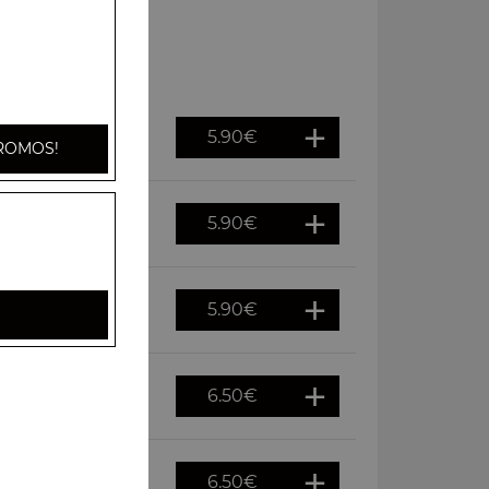
5.90
€
ROMOS!
5.90
€
tes épices
5.90
€
6.50
€
6.50
€