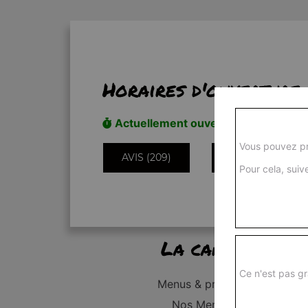
Horaires d'ouverture
Actuellement ouvert
Vous pouvez pr
AVIS (209)
INFORMATIONS
Pour cela, suive
La carte
Ce n'est pas gr
Menus & promos
Nos Menus