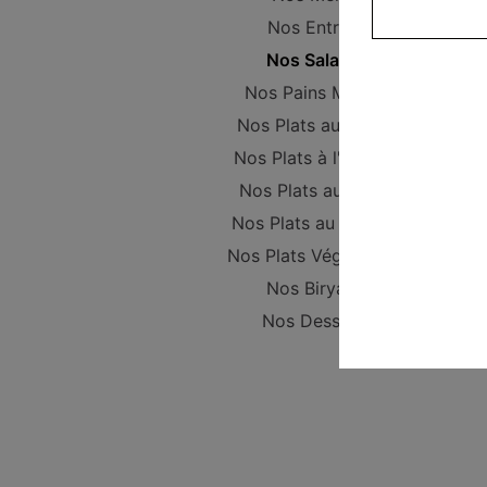
Nos Entrées
Nos Salades
Nos Pains Maison
Nos Plats au poulet
Nos Plats à l'Agneau
Nos Plats au Boeuf
Nos Plats au Poisson
Nos Plats Végétariens
Nos Biryanis
Nos Desserts