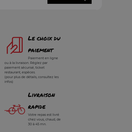
Le choix du
paiement
Paiement en ligne
ou à la livraison. Réglez par
paiement sécurisé, ticket
restaurant, espèces.
(pour plus de détails, consultez les
infos)
Livraison
rapide
Votre repas est livré
chez vous, chaud, de
30 à 45 mn.