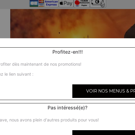
Profitez-en!!!
ofiter dès maintenant de nos promotions!
z le lien suivant :
VOIR NOS MENUS & P
Pas intéressé(e)?
ave, nous avons plein d'autres produits pour vous!