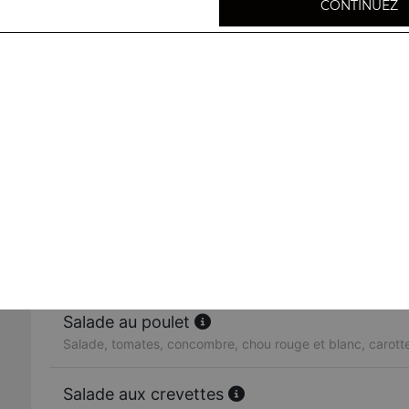
CONTINUEZ
Raïta
Salade indienne : yaourt, concombre, tomates, cumin
Salade légumes
Salade, tomates, concombre, chou rouge et blanc, carott
Salade au poisson
Salade verte, tomates, concombre, poisson, sauce maiso
Salade au poulet
Salade, tomates, concombre, chou rouge et blanc, carott
Salade aux crevettes