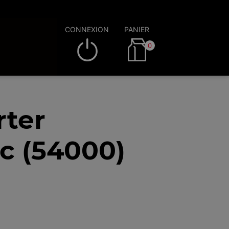
CONNEXION
PANIER
0
rter
c (54000)