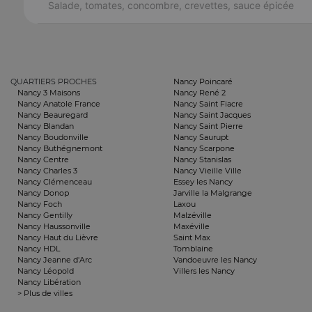
Salade, tomates, concombre, crevettes, sauce épicée
QUARTIERS PROCHES
Nancy Poincaré
Nancy 3 Maisons
Nancy René 2
Nancy Anatole France
Nancy Saint Fiacre
Nancy Beauregard
Nancy Saint Jacques
Nancy Blandan
Nancy Saint Pierre
Nancy Boudonville
Nancy Saurupt
Nancy Buthégnemont
Nancy Scarpone
Nancy Centre
Nancy Stanislas
Nancy Charles 3
Nancy Vieille Ville
Nancy Clémenceau
Essey les Nancy
Nancy Donop
Jarville la Malgrange
Nancy Foch
Laxou
Nancy Gentilly
Malzéville
Nancy Haussonville
Maxéville
Nancy Haut du Lièvre
Saint Max
Nancy HDL
Tomblaine
Nancy Jeanne d'Arc
Vandoeuvre les Nancy
Nancy Léopold
Villers les Nancy
Nancy Libération
> Plus de villes