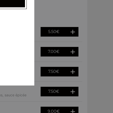
5.50
€
7.00
€
es, sauce épicée
7.50
€
n épicée
7.50
€
es, sauce épicée
9.00
€