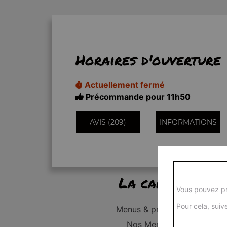
Horaires d'ouverture
Actuellement fermé
Précommande pour 11h50
AVIS (209)
INFORMATIONS
La carte
Vous pouvez pr
Pour cela, suive
Menus & promos
Nos Menus