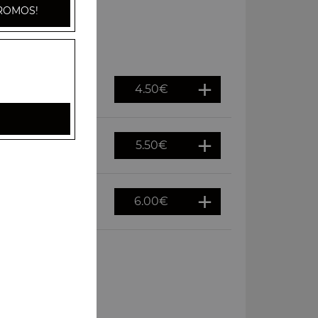
ROMOS!
4.50
€
5.50
€
6.00
€
oco