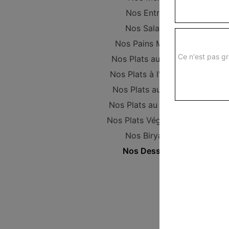
Nos Entrées
Nos Salades
Nos Pains Maison
Ce n'est pas gr
Nos Plats au poulet
Nos Plats à l'Agneau
Nos Plats au Boeuf
Nos Plats au Poisson
Nos Plats Végétariens
Nos Biryanis
Nos Desserts