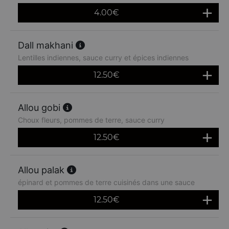
4.00
€
Dall makhani
Lentilles indiennes, sauce curry et épices indiennes
12.50
€
Allou gobi
Choux fleurs, pommes de terre, sauce curry
12.50
€
Allou palak
épinard et pommes de terre cuisinés dans une sauce
12.50
€