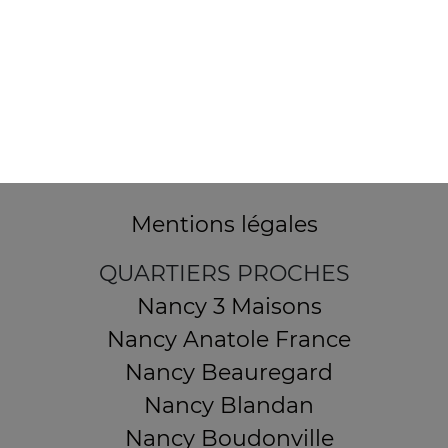
32 AVENUE DU 20E CORPS
54000 NANCY
Mentions légales
QUARTIERS PROCHES
Nancy 3 Maisons
Nancy Anatole France
Nancy Beauregard
Nancy Blandan
Nancy Boudonville