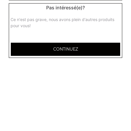
Pas intéressé(e)?
Ce n'est pas grave, nous avons plein d'autres produits
pour vous!
CONTINUEZ
32 AVENUE DU 20E CORPS
54000 NANCY
Mentions légales
QUARTIERS PROCHES
Nancy 3 Maisons