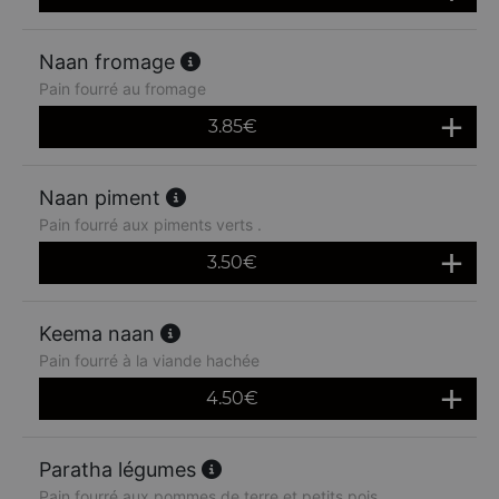
Naan fromage
Pain fourré au fromage
3.85
€
Naan piment
Pain fourré aux piments verts .
3.50
€
Keema naan
Pain fourré à la viande hachée
4.50
€
Paratha légumes
Pain fourré aux pommes de terre et petits pois