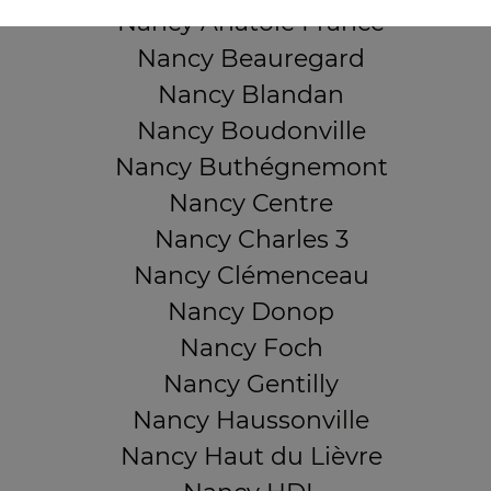
Nancy Anatole France
Nancy Beauregard
Nancy Blandan
Nancy Boudonville
Nancy Buthégnemont
Nancy Centre
Nancy Charles 3
Nancy Clémenceau
Nancy Donop
Nancy Foch
Nancy Gentilly
Nancy Haussonville
Nancy Haut du Lièvre