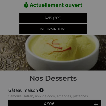
Actuellement ouvert
AVIS (209)
INFORMATIONS
Nos Desserts
Gâteau maison
Semoule, safran, noix de coco, amandes, pistaches
4.50
€