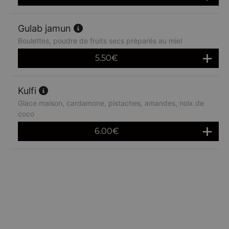
Gulab jamun
Boulettes, poudre de fruits secs préparés au miel
5.50
€
Kulfi
Glace maison, cardamone, pistaches, amandes, noix de
coco
6.00
€