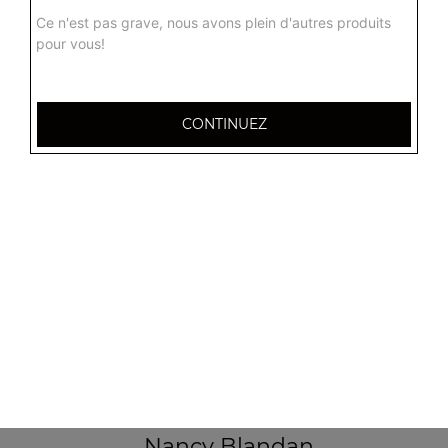
Ce n'est pas grave, nous avons plein d'autres produits
pour vous!
CONTINUEZ
32 AVENUE DU 20E CORPS
54000 NANCY
Mentions légales
QUARTIERS PROCHES
Nancy 3 Maisons
Nancy Anatole France
Nancy Beauregard
Nancy Blandan