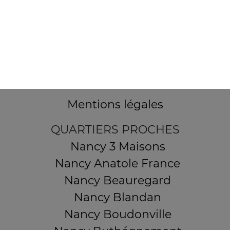
32 AVENUE DU 20E CORPS
54000 NANCY
Mentions légales
QUARTIERS PROCHES
Nancy 3 Maisons
Nancy Anatole France
Nancy Beauregard
Nancy Blandan
Nancy Boudonville