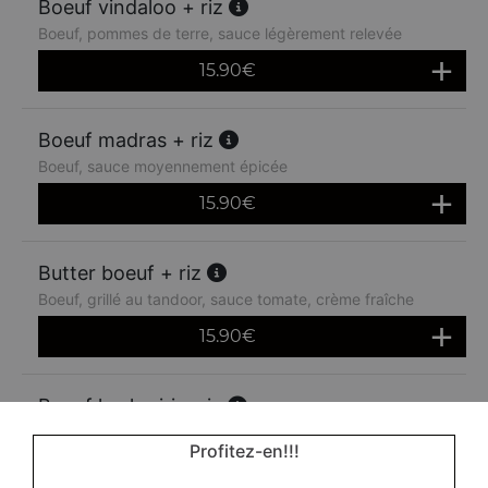
Boeuf vindaloo + riz
Boeuf, pommes de terre, sauce légèrement relevée
15.90
€
Boeuf madras + riz
Boeuf, sauce moyennement épicée
15.90
€
Butter boeuf + riz
Boeuf, grillé au tandoor, sauce tomate, crème fraîche
15.90
€
Boeuf kashmiri + riz
Boeuf à la crème fraîche, noix de cajou et amandes
Profitez-en!!!
15.90
€