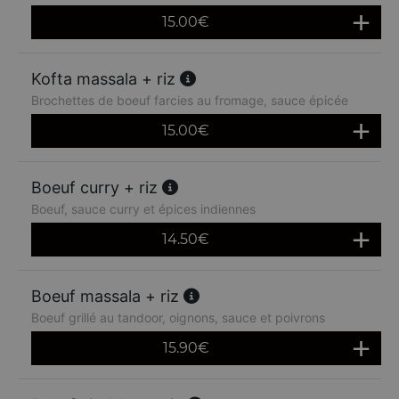
15.00
€
Kofta massala + riz
Brochettes de boeuf farcies au fromage, sauce épicée
15.00
€
Boeuf curry + riz
Boeuf, sauce curry et épices indiennes
14.50
€
Boeuf massala + riz
Boeuf grillé au tandoor, oignons, sauce et poivrons
15.90
€