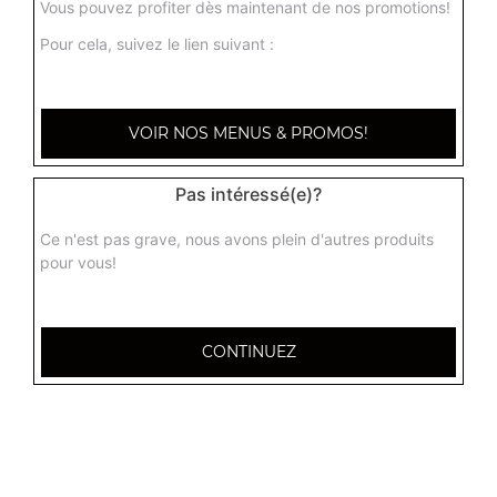
Vous pouvez profiter dès maintenant de nos promotions!
Pour cela, suivez le lien suivant :
Boeuf ginger + riz
Boeuf au gingembre, tomates, piments verts, ail, épices
16.00
€
VOIR NOS MENUS & PROMOS!
Boeuf palak + riz
Pas intéressé(e)?
Boeuf à la sauce épinards
Ce n'est pas grave, nous avons plein d'autres produits
15.90
€
pour vous!
CONTINUEZ