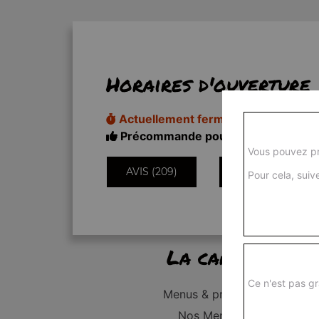
Horaires d'ouverture
Actuellement fermé
Précommande pour 18h50
Vous pouvez pr
AVIS (209)
INFORMATIONS
Pour cela, suive
La carte
Ce n'est pas gr
Menus & promos
Nos Menus