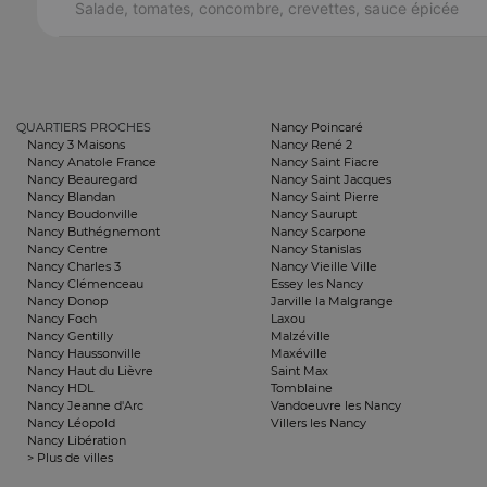
Salade, tomates, concombre, crevettes, sauce épicée
QUARTIERS PROCHES
Nancy Poincaré
Nancy 3 Maisons
Nancy René 2
Nancy Anatole France
Nancy Saint Fiacre
Nancy Beauregard
Nancy Saint Jacques
Nancy Blandan
Nancy Saint Pierre
Nancy Boudonville
Nancy Saurupt
Nancy Buthégnemont
Nancy Scarpone
Nancy Centre
Nancy Stanislas
Nancy Charles 3
Nancy Vieille Ville
Nancy Clémenceau
Essey les Nancy
Nancy Donop
Jarville la Malgrange
Nancy Foch
Laxou
Nancy Gentilly
Malzéville
Nancy Haussonville
Maxéville
Nancy Haut du Lièvre
Saint Max
Nancy HDL
Tomblaine
Nancy Jeanne d'Arc
Vandoeuvre les Nancy
Nancy Léopold
Villers les Nancy
Nancy Libération
> Plus de villes