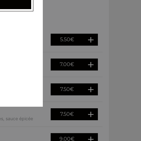
5.50
€
7.00
€
es, sauce épicée
7.50
€
n épicée
7.50
€
es, sauce épicée
9.00
€