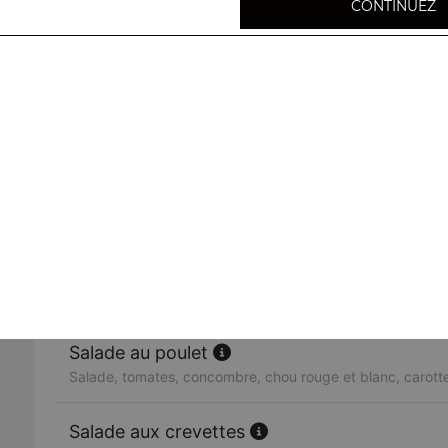
CONTINUEZ
Raïta
Salade indienne : yaourt, concombre, tomates, cumin
Salade légumes
Salade, tomates, concombre, chou rouge et blanc, carott
Salade au poisson
Salade verte, tomates, concombre, poisson, sauce maiso
Salade au poulet
Salade, tomates, concombre, chou rouge et blanc, carott
Salade aux crevettes