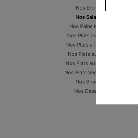
Nos Entrées
Nos Salades
Nos Pains Maison
Nos Plats au poulet
Nos Plats à l'Agneau
Nos Plats au Boeuf
Nos Plats au Poisson
Nos Plats Végétariens
Nos Biryanis
Nos Desserts