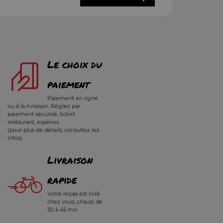
Le choix du
paiement
Paiement en ligne
ou à la livraison. Réglez par
paiement sécurisé, ticket
restaurant, espèces.
(pour plus de détails, consultez les
infos)
Livraison
rapide
Votre repas est livré
chez vous, chaud, de
30 à 45 mn.