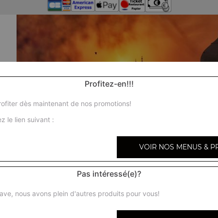
Profitez-en!!!
ofiter dès maintenant de nos promotions!
z le lien suivant :
VOIR NOS MENUS & P
Pas intéressé(e)?
ave, nous avons plein d'autres produits pour vous!