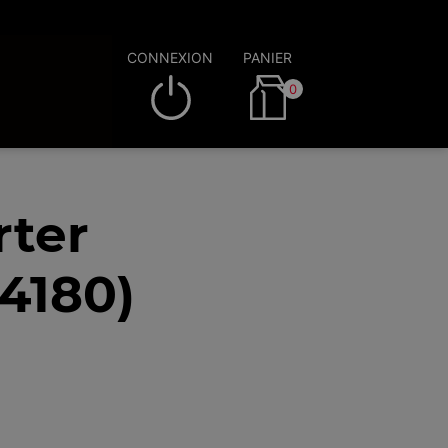
CONNEXION
PANIER
0
rter
4180)