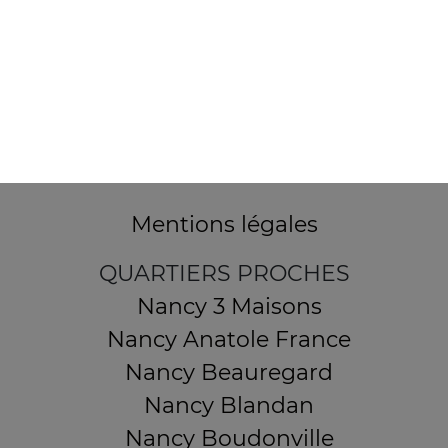
32 AVENUE DU 20E CORPS
54000 NANCY
Mentions légales
QUARTIERS PROCHES
Nancy 3 Maisons
Nancy Anatole France
Nancy Beauregard
Nancy Blandan
Nancy Boudonville