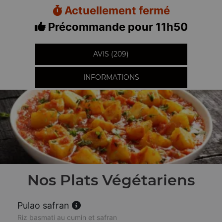
Actuellement fermé
Précommande pour 11h50
AVIS (209)
INFORMATIONS
Nos Plats Végétariens
Pulao safran
Riz basmati au cumin et safran