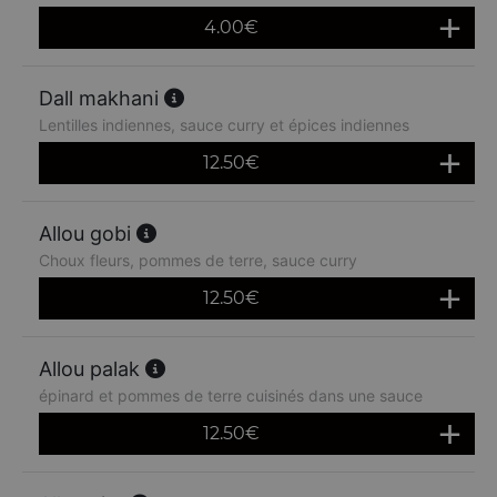
4.00
€
Dall makhani
Lentilles indiennes, sauce curry et épices indiennes
12.50
€
Allou gobi
Choux fleurs, pommes de terre, sauce curry
12.50
€
Allou palak
épinard et pommes de terre cuisinés dans une sauce
12.50
€