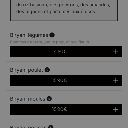
du riz basmati, des poivrons, des amandes,
des oignons et parfumés aux épices
Biryani légumes
Pommes de terre, petits pois, choux fleurs
14.50
€
Biryani poulet
15.90
€
Biryani moules
15.90
€
Biryani poisson