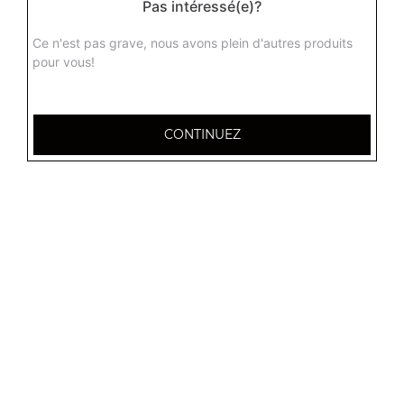
Pas intéressé(e)?
Ce n'est pas grave, nous avons plein d'autres produits
pour vous!
CONTINUEZ
32 AVENUE DU 20E CORPS
54000 NANCY
Mentions légales
QUARTIERS PROCHES
Nancy 3 Maisons
Nancy Anatole France