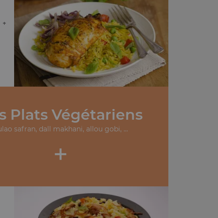
 +
s Plats Végétariens
lao safran, dall makhani, allou gobi, ...
+