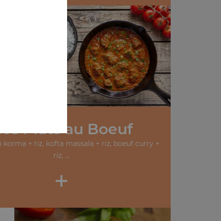
oo
os Plats au Boeuf
 korma + riz, kofta massala + riz, boeuf curry +
riz, ...
+