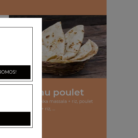
ROMOS!
os Plats au poulet
urry + riz, poulet tikka massala + riz, poulet
vindaloo + riz, ...
+