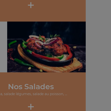
+
Nos Salades
ta, salade légumes, salade au poisson, ...
+