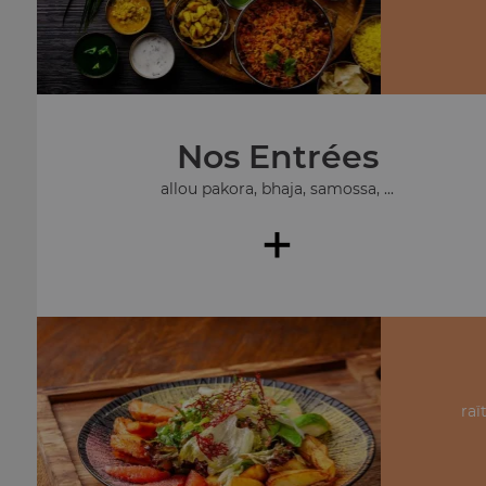
Nos Entrées
allou pakora, bhaja, samossa, ...
+
raï