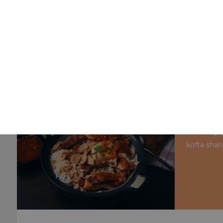
Nos Plats à l'Agneau
agneau curry + riz, agneau massala + riz, agneau vindal
+ riz, ...
+
N
kofta shahi