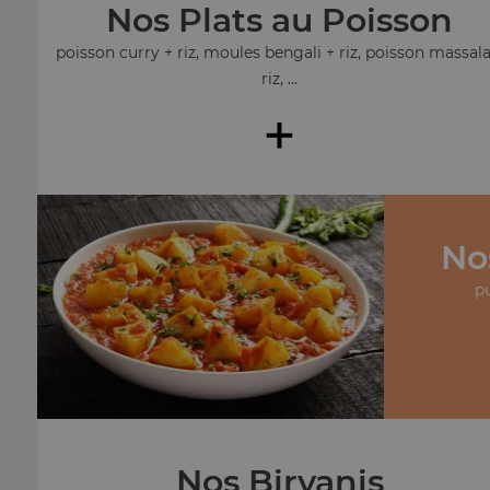
Nos Plats au Poisson
poisson curry + riz, moules bengali + riz, poisson massala
riz, ...
+
No
pu
Nos Biryanis