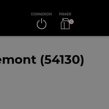
CONNEXION
PANIER
0
mont (54130)