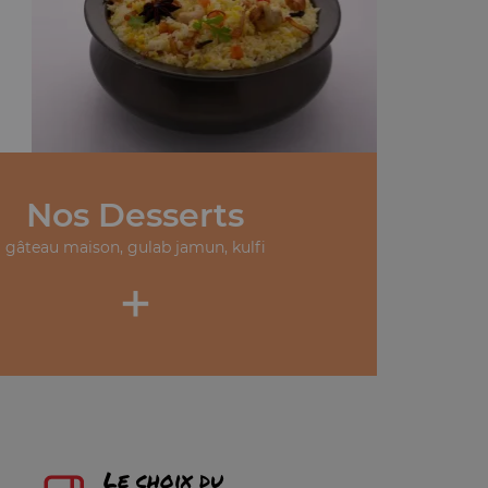
Nos Desserts
gâteau maison, gulab jamun, kulfi
+
Le choix du