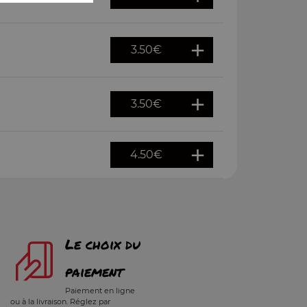
3.50
€
3.50
€
4.50
€
Le choix du
paiement
Paiement en ligne
ou à la livraison. Réglez par