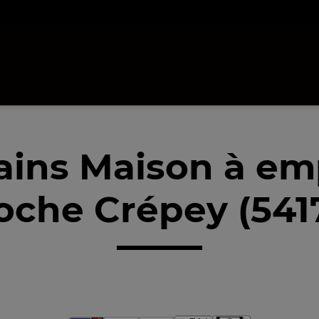
ains Maison à em
oche Crépey (541