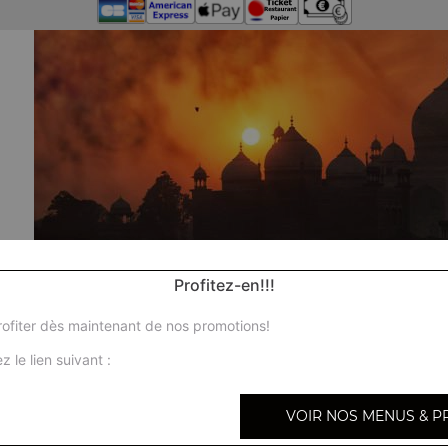
Profitez-en!!!
ofiter dès maintenant de nos promotions!
z le lien suivant :
VOIR NOS MENUS & P
No