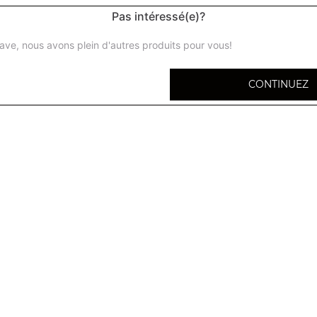
Pas intéressé(e)?
ave, nous avons plein d'autres produits pour vous!
Naan nature
CONTINUEZ
Pain traditionnel
Naan fromage
Pain fourré au fromage
Naan piment
Pain fourré aux piments verts .
Keema naan
Pain fourré à la viande hachée
Paratha légumes