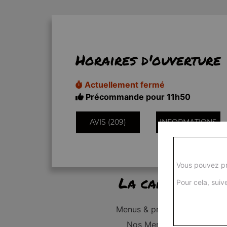
Horaires d'ouverture
Actuellement fermé
Précommande pour 11h50
AVIS (209)
INFORMATIONS
Vous pouvez pr
La carte
Pour cela, suive
Menus & promos
Nos Menus