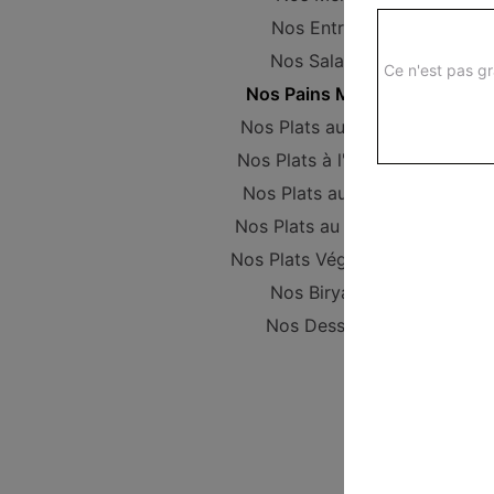
Nos Entrées
Nos Salades
Ce n'est pas gr
Nos Pains Maison
Nos Plats au poulet
Nos Plats à l'Agneau
Nos Plats au Boeuf
Nos Plats au Poisson
Nos Plats Végétariens
Nos Biryanis
Nos Desserts