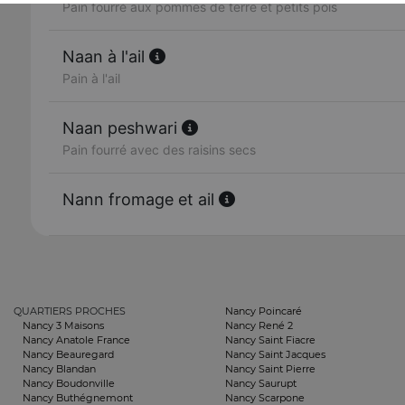
Pain fourré aux pommes de terre et petits pois
Naan à l'ail
Pain à l'ail
Naan peshwari
Pain fourré avec des raisins secs
Nann fromage et ail
QUARTIERS PROCHES
Nancy Poincaré
Nancy 3 Maisons
Nancy René 2
Nancy Anatole France
Nancy Saint Fiacre
Nancy Beauregard
Nancy Saint Jacques
Nancy Blandan
Nancy Saint Pierre
Nancy Boudonville
Nancy Saurupt
Nancy Buthégnemont
Nancy Scarpone