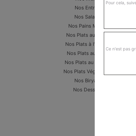
Pour cela, suive
Nos Entrées
Nos Salades
Nos Pains Maison
Nos Plats au poulet
Nos Plats à l'Agneau
Ce n'est pas gr
Nos Plats au Boeuf
Nos Plats au Poisson
Nos Plats Végétariens
Nos Biryanis
Nos Desserts