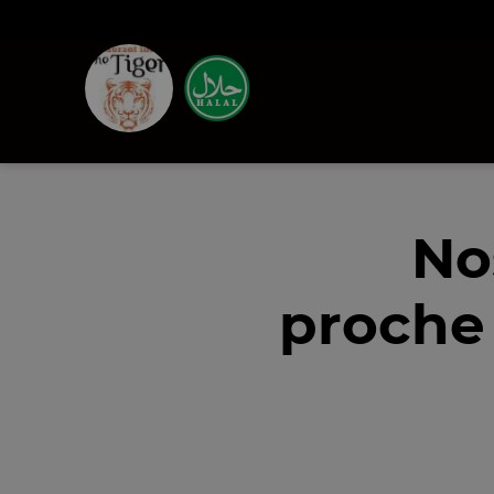
No
proche