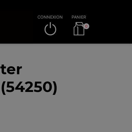
CONNEXION
PANIER
0
ter
(54250)