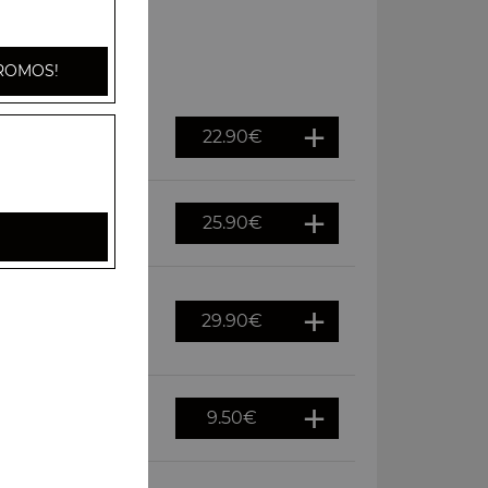
ROMOS!
22.90
€
25.90
€
t au choix
29.90
€
 1 plat au choix 1
9.50
€