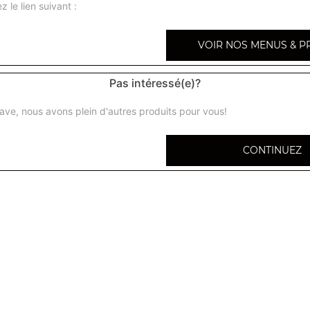
z le lien suivant :
VOIR NOS MENUS & P
Menu découverte
Pas intéressé(e)?
1 entrée 1 plat au choix 1 dessert au choix
ave, nous avons plein d'autres produits pour vous!
Menu tiger
CONTINUEZ
1 entrée au choix 1 plat au choix 1 naan au choix 1 desser
Menu dégustation
1 assortiment d'entrée (sheek kabab, poulet tikka, pakora)
naan au choix 1 riz pulao 1 dessert au choix
Menu enfant
Poulet tandoori 1 riz ou 1 cheese naan 1 boule de glace