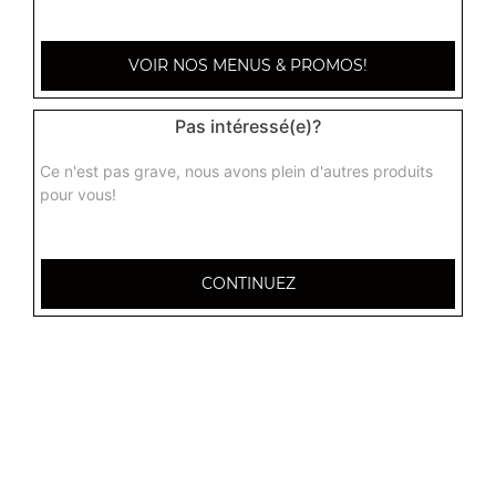
Gambas malais + riz
VOIR NOS MENUS & PROMOS!
Gambas à la crème fraîche, noix de cajou et amandes
18.00
€
Pas intéressé(e)?
Ce n'est pas grave, nous avons plein d'autres produits
pour vous!
CONTINUEZ
32 AVENUE DU 20E CORPS