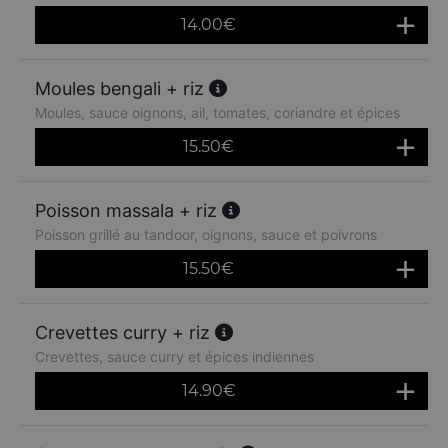
14.00
€
Moules bengali + riz
Moules, sauce oignons, ail, tomates, coriandre et épices
15.50
€
Poisson massala + riz
Poisson grillé au tandoor, oignons, sauce et poivrons
15.50
€
Crevettes curry + riz
Crevettes, sauce curry et épices indiennes
14.90
€