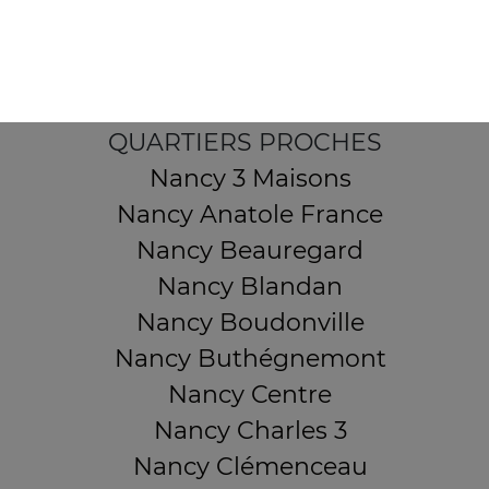
54000 NANCY
Mentions légales
QUARTIERS PROCHES
Nancy 3 Maisons
Nancy Anatole France
Nancy Beauregard
Nancy Blandan
Nancy Boudonville
Nancy Buthégnemont
Nancy Centre
Nancy Charles 3
Nancy Clémenceau