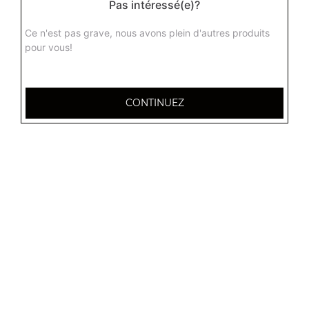
Pas intéressé(e)?
Ce n'est pas grave, nous avons plein d'autres produits
pour vous!
CONTINUEZ
32 AVENUE DU 20E CORPS
54000 NANCY
Mentions légales
QUARTIERS PROCHES
Nancy 3 Maisons
Nancy Anatole France