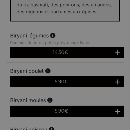
du riz basmati, des poivrons, des amandes,
des oignons et parfumés aux épices
Biryani légumes
Pommes de terre, petits pois, choux fleurs
14.50
€
Biryani poulet
15.90
€
Biryani moules
15.90
€
Biryani poisson