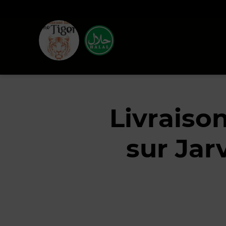
Livraiso
sur Jar