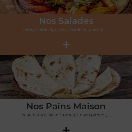
Nos Salades
raïta, salade légumes, salade au poisson, ...
+
Nos Pains Maison
naan nature, naan fromage, naan piment, ...
+