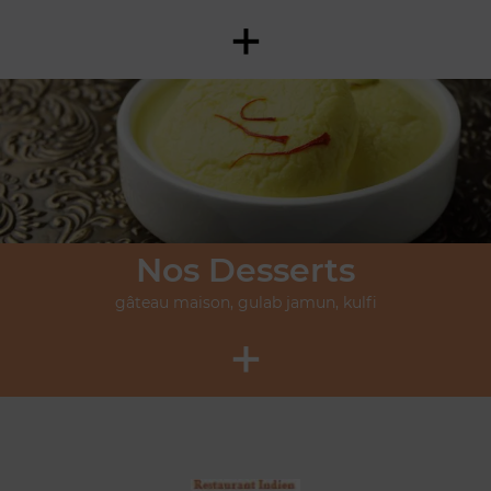
+
Nos Desserts
gâteau maison, gulab jamun, kulfi
+