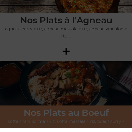
Nos Plats à l'Agneau
agneau curry + riz, agneau massala + riz, agneau vindaloo +
riz, ...
+
Nos Plats au Boeuf
kofta shahi korma + riz, kofta massala + riz, boeuf curry +
riz, ...