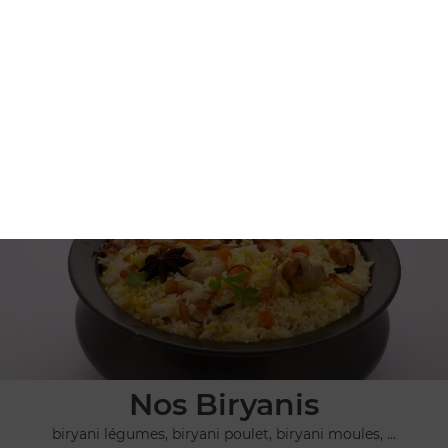
Nos Plats Végétariens
pulao safran, dall makhani, allou gobi, ...
+
Nos Biryanis
biryani légumes, biryani poulet, biryani moules, ...