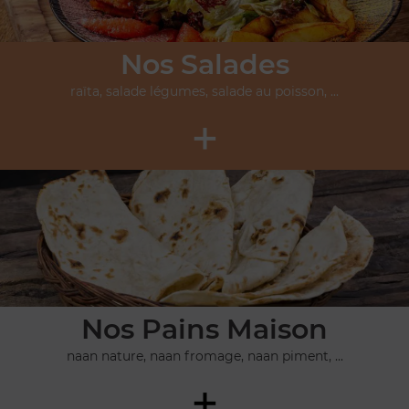
Nos Salades
raïta, salade légumes, salade au poisson, ...
+
Nos Pains Maison
naan nature, naan fromage, naan piment, ...
+