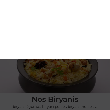
Nos Plats Végétariens
pulao safran, dall makhani, allou gobi, ...
+
Nos Biryanis
biryani légumes, biryani poulet, biryani moules, ...