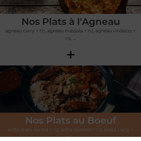
Nos Plats à l'Agneau
agneau curry + riz, agneau massala + riz, agneau vindaloo +
riz, ...
+
Nos Plats au Boeuf
kofta shahi korma + riz, kofta massala + riz, boeuf curry +
riz, ...