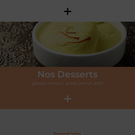
+
Nos Desserts
gâteau maison, gulab jamun, kulfi
+