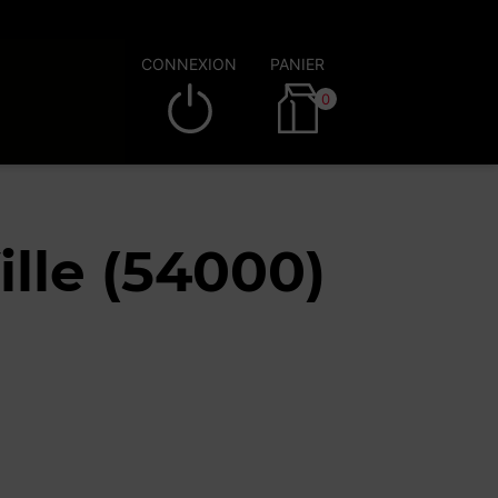
CONNEXION
PANIER
0
ille (54000)