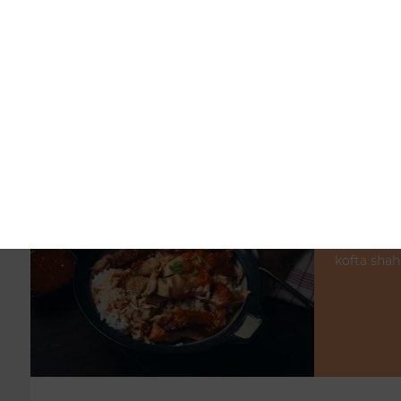
Nos Plats à l'Agneau
agneau curry + riz, agneau massala + riz, agneau vindal
+ riz, ...
+
N
kofta shahi