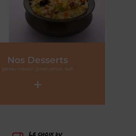
Nos Desserts
gâteau maison, gulab jamun, kulfi
+
Le choix du