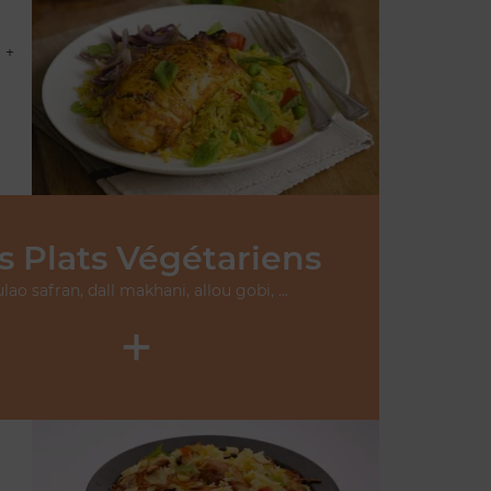
 +
s Plats Végétariens
lao safran, dall makhani, allou gobi, ...
+