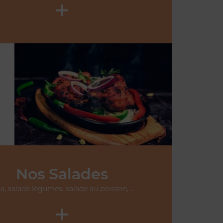
+
Nos Salades
ta, salade légumes, salade au poisson, ...
+