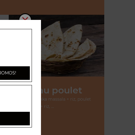
ci
ROMOS!
os Plats au poulet
urry + riz, poulet tikka massala + riz, poulet
vindaloo + riz, ...
+