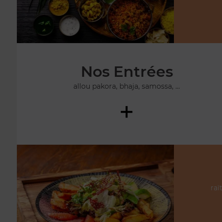
Nos Entrées
allou pakora, bhaja, samossa, ...
+
raï