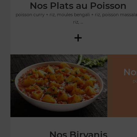
Nos Plats au Poisson
poisson curry + riz, moules bengali + riz, poisson massala
riz, ...
+
No
pu
Nos Biryanis