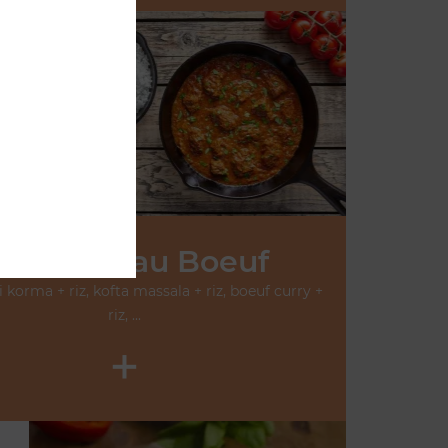
oo
os Plats au Boeuf
 korma + riz, kofta massala + riz, boeuf curry +
riz, ...
+